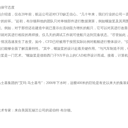
的保守态度
顿介绍道，仅在20年前，航运公司还对CFD缺乏信心。“几十年来，我们行业的公司
计的好坏。”起初，布尔顿和他的团队只对单独部件进行数据测算，例如螺旋桨及其周围
献。例如，对于那些还在建造中就已显示出流动阻力增长的船只，它可以对其进行改善
时就对其进行相应的再焊接。仅几天的调试工作就可使船只达到完备状态。“尽管如此，这些
，情况迅速发生了改变。如今，CFD已经被用于按照实际比例对船舶进行整体设计。“
我们能够全面了解流量特性。”其中，螺旋桨的设计起着关键作用。“与汽车制造不同，
旋桨是一门艺术。”螺旋桨是借助西门子NX平台上的CAD程序设计而成。接着，计算
马士基集团的“艾玛·马士基号”：2006年下水时，这艘400米的巨轮是有史以来大的
技术专家：来自美国瓦锡兰公司的诺伯特·布尔顿。