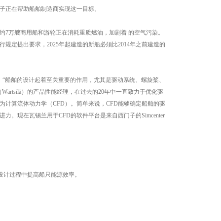
子正在帮助船舶制造商实现这一目标。
约7万艘商用船和游轮正在消耗重质燃油，加剧着 的空气污染。
定提出要求，2025年起建造的新船必须比2014年之前建造的
深谙其道。“船舶的设计起着至关重要的作用，尤其是驱动系统、螺旋桨、
rtsilä）的产品性能经理，在过去的20年中一直致力于优化驱
计算流体动力学（CFD）。简单来说，CFD能够确定船舶的驱
现在瓦锡兰用于CFD的软件平台是来自西门子的Simcenter
设计过程中提高船只能源效率。