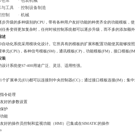
体仓库
·
包装机械
床与工具
·
控制设备制造
程控制
·
机械
逐步升级的多种级别的CPU，带有各种用户友好功能的种类齐全的功能模板，
制任务变得更加复杂时，任何时候控制系统都可以逐步升级，而不多的添加额外
综述
-400自动化系统采用模块化设计。它所具有的模板的扩展和配置功能使其能够按
单元(CPU)，各种信号模板(SM)，通讯模板(CP)，功能模板(FM)，接口模板(IM)，
安装
的设计系统使S7-400用途广泛、灵活、适用性强。
21个扩展单元(EU)都可以连接到中央控制器(CC)；通过接口模板连接(IM)；集
速指令处理
用户友好的参数设置
令保护
统功能
户友好的操作员控制和监视功能（HMI）已集成在SIMATIC的操作
中