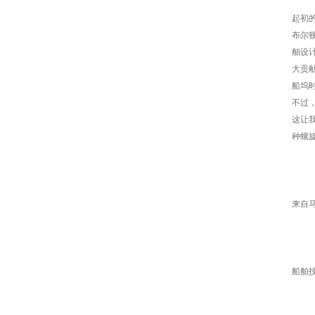
起初
布尔
舶设
大贡
船坞
不过
这让
种螺
来自
船舶