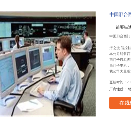
中国邢台
简要描
中国邢台西门
浔之漫 智控
本公司销售西
西门子PLC
西门子电机，
我公司大量现
更新时间：2025
厂商性质： 
在线