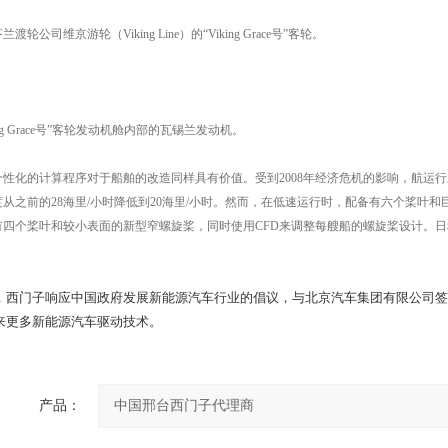
渡轮公司维京游轮（Viking Line）的“Viking Grace号”客轮。
king Grace号”客轮发动机舱内部的瓦锡兰发动机。
个性化的计算程序对于船舶的改造同样具有价值。受到2008年经济危机的影响，航运
度从之前的28海里/小时降低到20海里/小时。然而，在低速运行时，配备有六个桨叶
有四个桨叶和较小表面的新型窄螺旋桨，同时使用CFD来调整每艘船的螺旋桨设计。日
，西门子响应中国政府发展新能源汽车行业的倡议，与北京汽车集团有限公司签
来更多新能源汽车驱动技术。
产品：