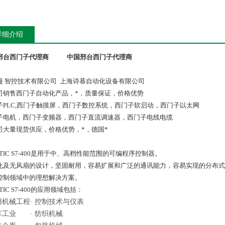
详细介绍
邢台西门子代理商
中国邢台西门子代理商
漫 智控技术有限公司 上海诗慕自动化设备有限公司
司销售西门子自动化产品，*，质量保证，价格优势
子PLC,西门子触摸屏，西门子数控系统，西门子软启动，西门子以太网
子电机，西门子变频器，西门子直流调速器，西门子电线电缆
司大量现货供应，价格优势，*，德国*
ATIC S7-400是用于中、高档性能范围的可编程序控制器。
化及无风扇的设计，坚固耐用，容易扩展和广泛的通讯能力，容易实现的分布式结构以及
控制领域中的理想解决方案。
ATIC S7-400的应用领域包括：
用机械工程
·
控制技术与仪表
车工业
·
纺织机械