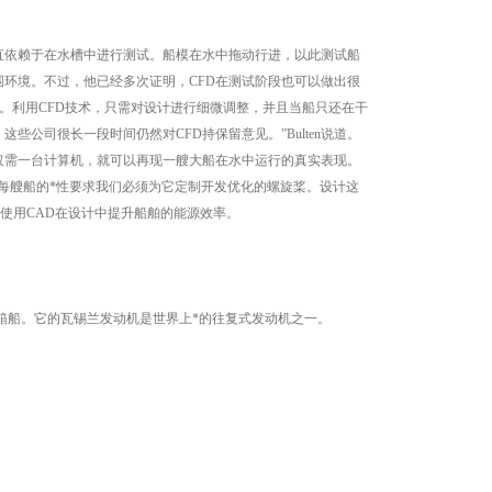
一直依赖于在水槽中进行测试。船模在水中拖动行进，以此测试船
环境。不过，他已经多次证明，CFD在测试阶段也可以做出很
。利用CFD技术，只需对设计进行细微调整，并且当船只还在干
公司很长一段时间仍然对CFD持保留意见。”Bulten说道。
仅需一台计算机，就可以再现一艘大船在水中运行的真实表现。
每艘船的*性要求我们必须为它定制开发优化的螺旋桨。设计这
机使用CAD在设计中提升船舶的能源效率。
集装箱船。它的瓦锡兰发动机是世界上*的往复式发动机之一。