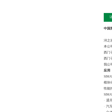
中国
浔之
本公
西门
西门
我公
应用
SIM
模块
性能
SIM
·
通
·
汽