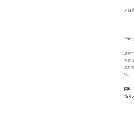
来自芬兰
“Vi
这种
将速
装配
说。
同时
场带