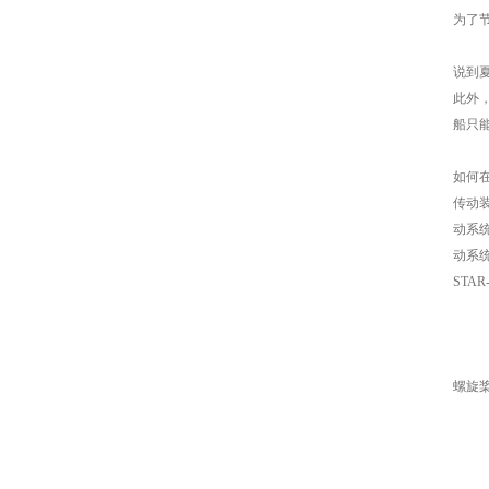
为了
说到
此外
船只能
如何在
传动装
动系
动系
STAR
螺旋