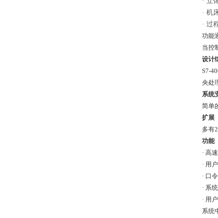
·
立
·
机
·
过
功能
当控
设计
S7
央处理
系统
简单
扩展
多有
功能
· 高
· 
· 口
· 系
· 用
系统