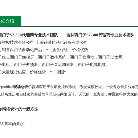
详细介绍
西门子S7-300代理商专业技术团队
吉林西门子S7-300代理商专业技术团队
漫智控技术有限公司 上海诗慕自动化设备有限公司
司销售西门子自动化产品，*，质量保证，价格优势
子PLC,西门子触摸屏，西门子数控系统，西门子软启动，西门子以太网
子电机，西门子变频器，西门子直流调速器，西门子电线电缆
司大量现货供应，价格优势，*，德国*
子
profibus
现场总线
仍普遍应用于自动化控制系统。系统规模较大，dp设备数量多分布
总结所经历项目经验的基础简单总结dp网络设计、调试的一般方法，并愿意得到大家
dp网络设计的一般方法
网络速率的要求