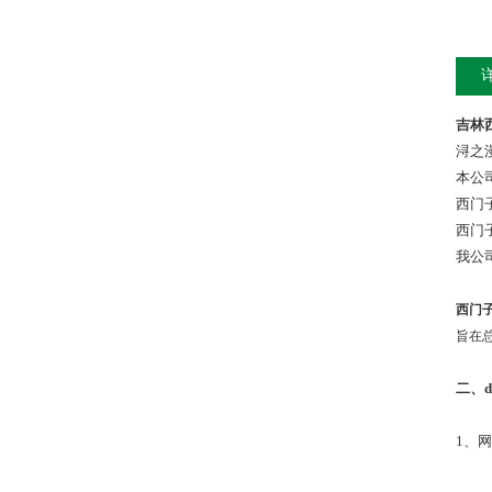
吉林
浔之
本公
西门
西门
我公
西门
旨在
二、
1、