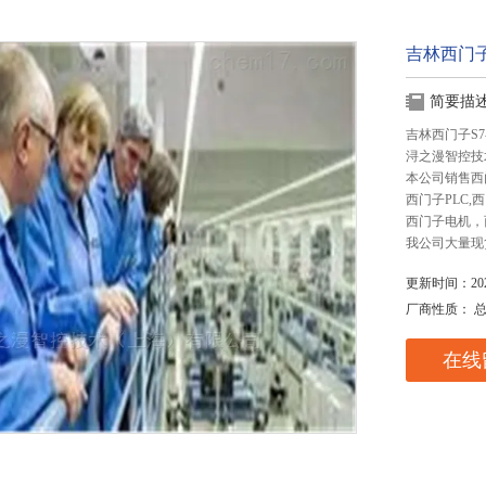
吉林西门子
简要描
吉林西门子S7
浔之漫智控技
本公司销售西
西门子PLC
西门子电机，
我公司大量现
更新时间：2025
厂商性质： 
在线