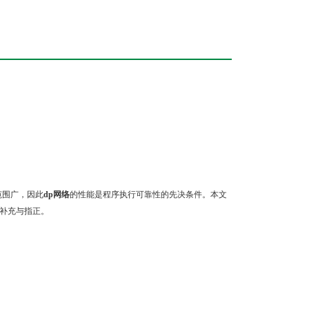
范围广，因此
dp网络
的性能是程序执行可靠性的先决条件。本文
的补充与指正。