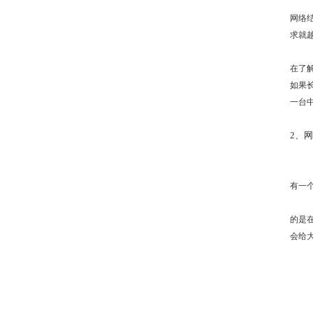
网络
求就
在了解
如果
一台
2、
有一
的是
会给