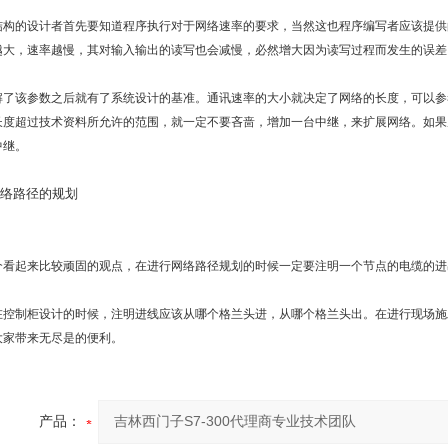
结构的设计者首先要知道程序执行对于网络速率的要求，当然这也程序编写者应该提供
越大，速率越慢，其对输入输出的读写也会减慢，必然增大因为读写过程而发生的误差
了该参数之后就有了系统设计的基准。通讯速率的大小就决定了网络的长度，可以参考西门子
长度超过技术资料所允许的范围，就一定不要吝啬，增加一台中继，来扩展网络。如果从
中继。
网络路径的规划
个看起来比较顽固的观点，在进行网络路径规划的时候一定要注明一个节点的电缆的进
在控制柜设计的时候，注明进线应该从哪个格兰头进，从哪个格兰头出。在进行现场施
大家带来无尽是的便利。
产品：