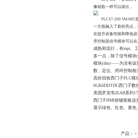
像钥匙一样可以拔出，
PLCS7-200 SMA
一方面融入了新的亮点，将
在提升设备性能和降低设
序控制器信号模块可以在
成熟和流行，有mpi、
多一点，除了信号模块(
模块(dm)——为没有
数、定位、闭环控制相
高价回收西门子PLC模块
6GK6DDTDC西门
美国罗克韦尔AB系列1
西门子HMI按键面板这类屏
显示绿色、红色、黄色、蓝色、
产品：