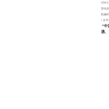
SIM
形化
机械
• 水
“中
遇、