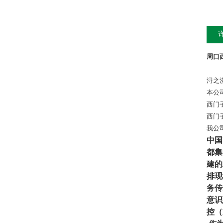
周口
浔之
本公
西门
西门
我公
中国
都集
建的
排现
务传
意识
控（