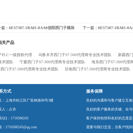
一篇：
6ES7307-1BA01-0AA0信阳西门子模块
下一篇：
6ES7307-1BA01
理商
块代理商
相关产品
子PLC一级授权代理
乌鲁木齐西门子S7-300代理商专业技术团队
新疆西门
技术团队
宁夏西门子S7-300代理商专业技术团队
海东西门子S7-300代
西门子S7-300代理商专业技术团队
甘南西门子S7-300代理商专业技术团队
系方式
服务保障
址：上海市松江区广富林路88号3楼
良好的沟通和与客户建立互相
系人：占亦
良好的客户服务的关键。在与
QQ：1716560245
客户保持热情和友好的态度是
：1716560245@qq.com
需要与我们交流，当客户找到