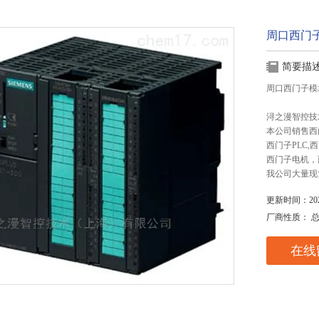
周口西门
简要描
周口西门子模
浔之漫智控技
本公司销售西
西门子PLC
西门子电机，
我公司大量现
更新时间：2025
厂商性质： 
在线