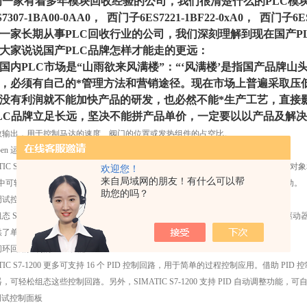
一家有着多年模块回收经验的公司，我们很清楚什么的PLC模
7307-1BA00-0AA0， 西门子6ES7221-1BF22-0xA0， 西门子6ES
一家长期从事PLC回收行业的公司，我们深刻理解到现在国产P
大家说说国产PLC品牌怎样才能走的更远：
国内PLC市场是“山雨欲来风满楼”：“‘风满楼’是指国产品牌
，必须有自己的*管理方法和营销途径。现在市场上普遍采取压
没有利润就不能加快产品的研发，也必然不能*生产工艺，直接
LC品牌立足长远，坚决不能拼产品单价，一定要以以产品及解
数输出，用于控制马达的速度、阀门的位置或发热组件的占空比。
open 运动功能块
ATIC S7-1200 支持控制步进马达和伺服驱动器的开环回路速度和位置。使用轴技术对象和认可的
欢迎您！
来自局域网的朋友！有什么可以帮
ic 中可轻松组态该功能。除了“home”和“jog”功能，也支持移动、相对移动和速度移动。
助您的吗？
调试控制面板
态 SIMATIC STEP 7 Basic 中随附的驱动调试控制面板，简化了步进马达和伺服
供了单个运动轴的自动控制和手动控制，以及在线诊断信息。
环回路控制的 PID 功能
ATIC S7-1200 更多可支持 16 个 PID 控制回路，用于简单的过程控制应用。借助 PID 控
，可轻松组态这些控制回路。另外，SIMATIC S7-1200 支持 PID 自动调整
 调试控制面板