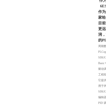
作为
6ES
作为
家给
目前
更远
润，
的P
周期
PLC
SIM
Bas
驱动
工程组
它提
用于闭
SIM
编辑器
PID