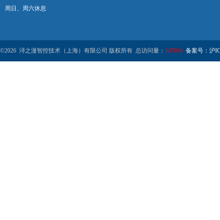
周日、周六休息
©2026 浔之漫智控技术（上海）有限公司 版权所有 总访问量：
547034
备案号：沪ICP