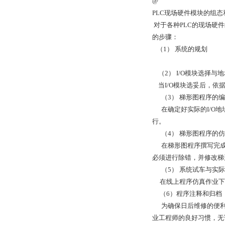
@
PLC现场硬件模块的组
对于各种PLC的现场硬
的步骤：
（1） 系统的规划
（2） I/O模块选择与
当I/O模块选妥后，依据
（3） 梯形图程序的
在确定好实际的I/O地
行。
（4） 梯形图程序的
在梯形图程序撰写完成后
必须进行除错，并修改梯
（5） 系统试车与实
在线上程序仿真作业下
（6）程序注释和归档
为确保日后维修的便利
业工程师的良好习惯，无