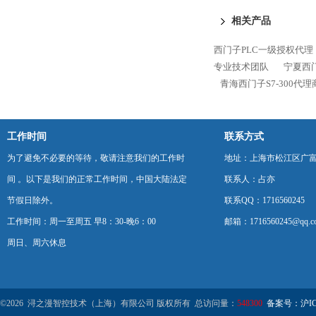
块代理商
相关产品
西门子PLC一级授权代理
专业技术团队
宁夏西门
青海西门子S7-300代
工作时间
联系方式
为了避免不必要的等待，敬请注意我们的工作时
地址：上海市松江区广富
间 。以下是我们的正常工作时间，中国大陆法定
联系人：占亦
节假日除外。
联系QQ：1716560245
工作时间：周一至周五 早8：30-晚6：00
邮箱：1716560245@qq.c
周日、周六休息
©2026 浔之漫智控技术（上海）有限公司 版权所有 总访问量：
548300
备案号：沪ICP