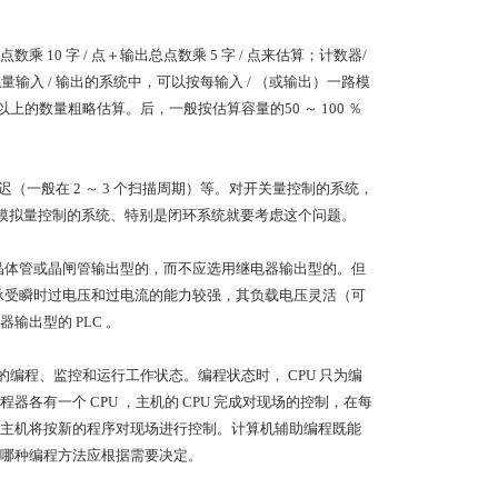
0 字 / 点＋输出总点数乘 5 字 / 点来估算；计数器/
有模拟量输入 / 输出的系统中，可以按每输入 / （或输出）一路模
字以上的数量粗略估算。后，一般按估算容量的50 ～ 100 ％
迟（一般在 2 ～ 3 个扫描周期）等。对开关量控制的系统，
。但对模拟量控制的系统、特别是闭环系统就要考虑这个问题。
择晶体管或晶闸管输出型的，而不应选用继电器输出型的。但
，承受瞬时过电压和过电流的能力较强，其负载电压灵活（可
出型的 PLC 。
 的编程、监控和运行工作状态。编程状态时， CPU 只为编
有一个 CPU ，主机的 CPU 完成对现场的控制，在每
主机将按新的程序对现场进行控制。计算机辅助编程既能
哪种编程方法应根据需要决定。