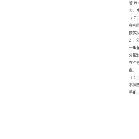
若 P
大、
（ 7
在相
按实
2 ．
一般
分配
在个
点。
（ 1
不同
手册