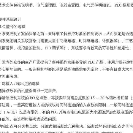
技术文件包括说明书、电气原理图、电器布置图、电气元件明细表、 PLC 梯形
 硬件系统设计
 PLC 型号的选择
出系统控制方案的决策之前，要详细了解被控对象的控制要求，从而决定是否选用 
制系统逻辑关系较复杂（需要大量中间继电器、时间继电器、计数器等）、工艺
数据运算、模拟量的控制、 PID 调节等）、系统要求有较高的可靠性和稳定性、
。
，国内外众多的生产厂家提供了多种系列功能各异的 PLC 产品，使用户眼花
济实用的目的。一般选择机型要以满足系统功能需要为宗旨，不要盲目贪大求全
方面来考虑。
 ）对输入 / 输出点的选择
选择点数多的机型会造成一定浪费。
弄清除控制系统的 I/O 总点数，再按实际所需总点数的 15 ～ 20 ％留出备用
要注意，一些高密度输入点的模块对同时接通的输入点数有限制，一般同时接通的输入
力（ A/ 点）也是有限的，有的 PLC 其每点输出电流的大小还随所加负载电压
降低等。在选型时要考虑这些问题。
C 的输出点可分为共点式、分组式和隔离式几种接法。隔离式的各组输出点之间可