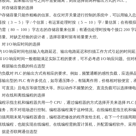
格较高。如果输出信号之间不需要隔离，则应选择前两种输出方式的 PLC 。
 ）对存储容量的选择
户存储容量只能作粗略的估算。在仅对开关量进行控制的系统中，可以用输入总点数乘 1
按（ 3 ～ 5 ）字 / 个估算；有运算处理时按（ 5 ～ 10 ）字 / 量估算；在
需（ 80 ～ 100 ）字左右的存储容量来估算；有通信处理时按每个接口 200 
裕量。对缺乏经验的设计者，选择容量时留有裕量要大些。
 ）对 I/O 响应时间的选择
C 的 I/O 响应时间包括输入电路延迟、输出电路延迟和扫描工作方式引起的时间延
C 和 I/O 响应时间一般都能满足实际工程的要求，可不必考虑 I/O 响应问题
4 ）根据输出负载的特点选型
的负载对 PLC 的输出方式有相应的要求。例如，频繁通断的感性负载，应选
器输出型的 PLC 有许多优点，如导通压降小，有隔离作用，价格相对较便宜
、可直流）且电压等级范围大等。所以动作不频繁的交、直流负载可以选择继电器输
5 ）对在线和离线编程的选择
编程示指主机和编程器共用一个 CPU ，通过编程器的方式选择开关来选择 PLC
服务，而不对现场进行控制。编程器编程属于这种情况。在线编程是指主机和编程器各
扫描周期末尾与编程器通信，编程器把修改的程序发给主机，在下一个扫描周期
离线编程，也能实现在线编程。在线编程需购置计算机，并配置编程软件。采用
6 ）据是否联网通信选型