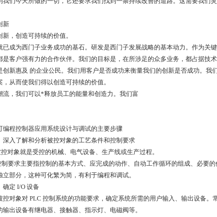
到我们今天所做的一切，它还要求我们找到一条持续改善的道路。这需要我们灵
创新
创新，创造可持续的价值。
就已成为西门子业务成功的基石。研发是西门子发展战略的基本动力。作为关键
都是客户强有力的合作伙伴。我们的目标是，在所涉足的众多业务，都占据技术
是创新惠及 的企业公民。我们用客户是否成功来衡量我们的创新是否成功。我
案，从而使我们得以创造可持续的价值。
潮流，我们可以*释放员工的能量和创造力。我们富
1 可编程控制器应用系统设计与调试的主要步骤
1 ）深入了解和分析被控对象的工艺条件和控制要求
．被控对象就是受控的机械、电气设备、生产线或生产过程。
．控制要求主要指控制的基本方式、应完成的动作、自动工作循环的组成、必要
独立部分，这种可化繁为简，有利于编程和调试。
）确定 I/O 设备
被控对象对 PLC 控制系统的功能要求，确定系统所需的用户输入、输出设备
的输出设备有继电器、接触器、指示灯、电磁阀等。