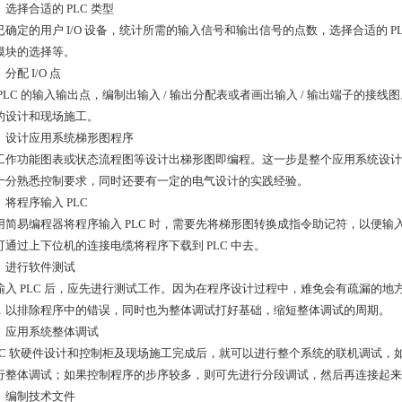
 ）选择合适的 PLC 类型
已确定的用户 I/O 设备，统计所需的输入信号和输出信号的点数，选择合适的 PL
模块的选择等。
）分配 I/O 点
 PLC 的输入输出点，编制出输入 / 输出分配表或者画出输入 / 输出端子的接
的设计和现场施工。
5 ）设计应用系统梯形图程序
工作功能图表或状态流程图等设计出梯形图即编程。这一步是整个应用系统设计
十分熟悉控制要求，同时还要有一定的电气设计的实践经验。
 ）将程序输入 PLC
用简易编程器将程序输入 PLC 时，需要先将梯形图转换成指令助记符，以便
可通过上下位机的连接电缆将程序下载到 PLC 中去。
 ）进行软件测试
输入 PLC 后，应先进行测试工作。因为在程序设计过程中，难免会有疏漏的地方
，以排除程序中的错误，同时也为整体调试打好基础，缩短整体调试的周期。
 ）应用系统整体调试
PLC 软硬件设计和控制柜及现场施工完成后，就可以进行整个系统的联机调试
行整体调试；如果控制程序的步序较多，则可先进行分段调试，然后再连接起来
 ）编制技术文件