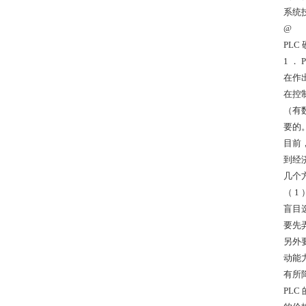
系统
@
PLC
1 ．
在作
在控
（有
要的
目前
到经
几个
（ 1
盲目
要先
另外
动能
有所
PL