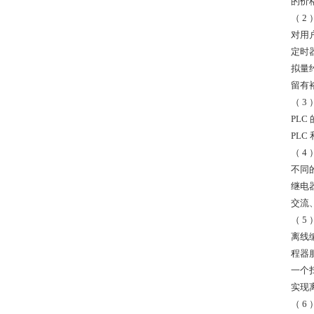
的价
（ 2
对用
定时器
拟量约
留有
（ 3
PL
PL
（ 
不同
继电
交流
（ 
离线
程器
一个
实现
（ 