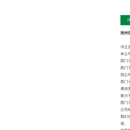
朔州西
浔之
本公
西门
西门
我公
西门
勇担
致力
西门
公司
我们
准。