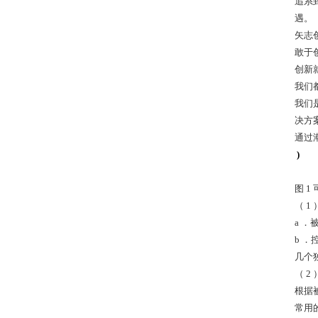
追
系
遇。
矢志
敢于
创新
我们
我们
决方
通过
)
图 
（ 
a 
b 
几个
（ 2 
根据
常用