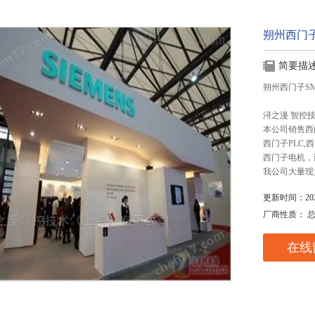
朔州西门子
简要描
朔州西门子SM
浔之漫 智控
本公司销售西
西门子PLC
西门子电机，
我公司大量现
更新时间：2025
厂商性质： 
在线