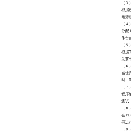
（ 3
根据
电源
（ 4 
分配
作台
（ 
根据
先要
（ 6
当使
时，
（ 7
程序
测试
（ 8
在 
再进
（ 9