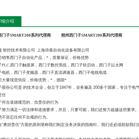
详细介绍
门子SMART200系列代理商
朔州西门子SMART200系列代理商
漫 智控技术有限公司 上海诗慕自动化设备有限公司
司销售西门子自动化产品，*，质量保证，价格优势
子PLC,西门子触摸屏，西门子数控系统，西门子软启动，西门子以太网
子电机，西门子变频器，西门子直流调速器，西门子电线电缆
司大量现货供应，价格优势，*，德国*
子股份公司是 的技术企业，创立于
1847
年，业务遍及
200
多个国家，专注于电
责任
于符合道德规范的、负责任的行为
子努力满足一切法律和道德要求，并且，只要可能，我们还努力超越这些要求。
绝不容忍任何不合规的行为。
在
“
勇担责任
”
方面的原则堪称我们制定业务决策的指南针。我们还必须鼓励我们