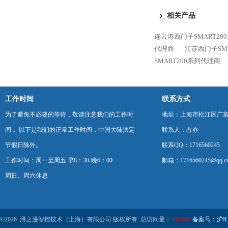
相关产品
连云港西门子SMART20
代理商
江苏西门子SM
SMART200系列代理商
工作时间
联系方式
为了避免不必要的等待，敬请注意我们的工作时
地址：上海市松江区广富
间 。以下是我们的正常工作时间，中国大陆法定
联系人：占亦
节假日除外。
联系QQ：1716560245
工作时间：周一至周五 早8：30-晚6：00
邮箱：1716560245@qq.c
周日、周六休息
©2026 浔之漫智控技术（上海）有限公司 版权所有 总访问量：
547034
备案号：沪ICP