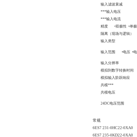
输入滤波衰减
***输入电压
***输入电流
精度 •双极性 •单
隔离（现场与逻辑）
输入类型
输入范围 •电压 •
输入分辨率
模拟到数字转换时间
模拟输入阶跃响应
共模***
共模电压
24DC电压范围
常规
6ES7 231-0HC22-0XA0
6ES7 235-0KD22-0XA0