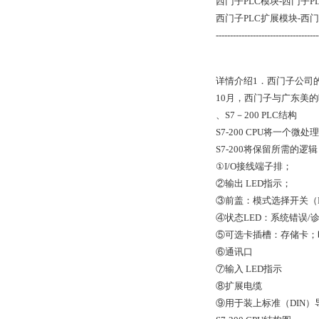
西门子PLC模块-西门子PLC主
西门子PLC扩展模块-西门
------------------------------------
详情介绍1．西门子公司的
10月，西门子与广东美
、S7－200 PLC结构
S7-200 CPU将一个
S7-200将保留所需的
①I/O接线端子排；
②输出 LED指示；
③前盖：模式选择开关（R
④状态LED：系统错误/诊
⑤可选卡插槽：存储卡；
⑥通讯口
⑦输入 LED指示
⑧扩展电缆
⑨用于装上标准（DIN）