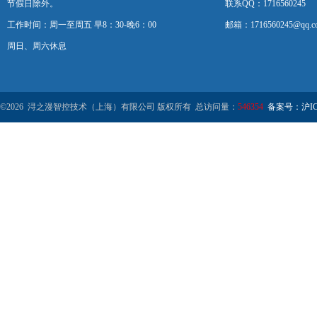
节假日除外。
联系QQ：1716560245
工作时间：周一至周五 早8：30-晚6：00
邮箱：1716560245@qq.c
周日、周六休息
©2026 浔之漫智控技术（上海）有限公司 版权所有 总访问量：
546354
备案号：沪ICP