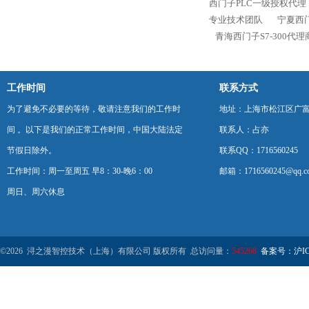
西门子PLC一级授权代理
专业技术团队
宁夏西门
青海西门子S7-300代
工作时间
联系方式
为了避免不必要的等待，敬请注意我们的工作时
地址：上海市松江区广富
间 。以下是我们的正常工作时间，中国大陆法定
联系人：占亦
节假日除外。
联系QQ：1716560245
工作时间：周一至周五 早8：30-晚6：00
邮箱：1716560245@qq.c
周日、周六休息
©2026 浔之漫智控技术（上海）有限公司 版权所有 总访问量：
545268
备案号：沪ICP