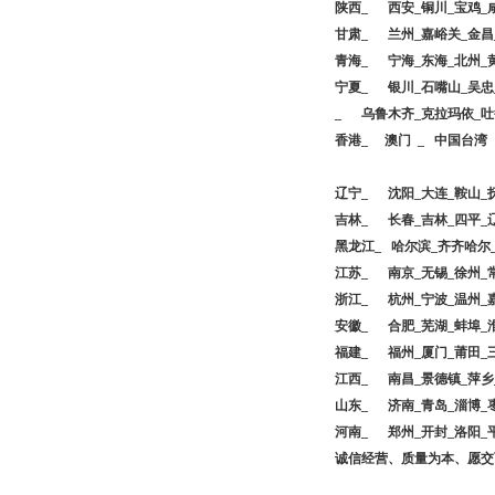
陕西_ 西安_铜川_宝鸡_
甘肃_ 兰州_嘉峪关_金昌
青海_ 宁海_东海_北州_
宁夏_ 银川_石嘴山_吴忠
_ 乌鲁木齐_克拉玛依_吐
香港_ 澳门 _ 中国台湾
辽宁_ 沈阳_大连_鞍山_抚
吉林_ 长春_吉林_四平_
黑龙江_ 哈尔滨_齐齐哈尔
江苏_ 南京_无锡_徐州_常
浙江_ 杭州_宁波_温州_嘉
安徽_ 合肥_芜湖_蚌埠_淮
福建_ 福州_厦门_莆田_
江西_ 南昌_景德镇_萍乡
山东_ 济南_青岛_淄博_枣
河南_ 郑州_开封_洛阳_平
诚信经营、质量为本、愿交