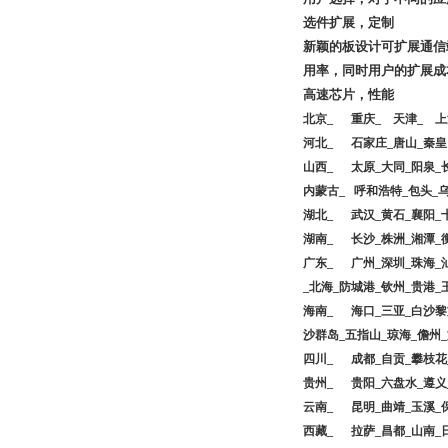
选件扩展，定制
新颖的板设计可扩展通信
用率，同时用户的扩展成
高速芯片，性能
北京_ 重庆_ 天津_ 上
河北_ 石家庄_唐山_秦皇
山西_ 太原_大同_阳泉_长
内蒙古_ 呼和浩特_包头_
湖北_ 武汉_黄石_襄阳_十
湖南_ 长沙_株洲_湘潭_衡
广东_ 广州_深圳_珠海_汕
_北海_防城港_钦州_贵港_
海南_ 海口_三亚_白沙
沙群岛_五指山_琼海_儋州
四川_ 成都_自贡_攀枝花_
贵州_ 贵阳_六盘水_遵义
云南_ 昆明_曲靖_玉溪_保
西藏_ 拉萨_昌都_山南_