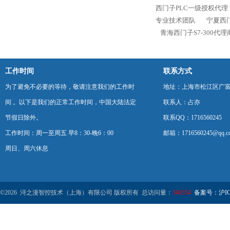
西门子PLC一级授权代理
专业技术团队
宁夏西门
青海西门子S7-300代
工作时间
联系方式
为了避免不必要的等待，敬请注意我们的工作时
地址：上海市松江区广富
间 。以下是我们的正常工作时间，中国大陆法定
联系人：占亦
节假日除外。
联系QQ：1716560245
工作时间：周一至周五 早8：30-晚6：00
邮箱：1716560245@qq.c
周日、周六休息
©2026 浔之漫智控技术（上海）有限公司 版权所有 总访问量：
546354
备案号：沪ICP