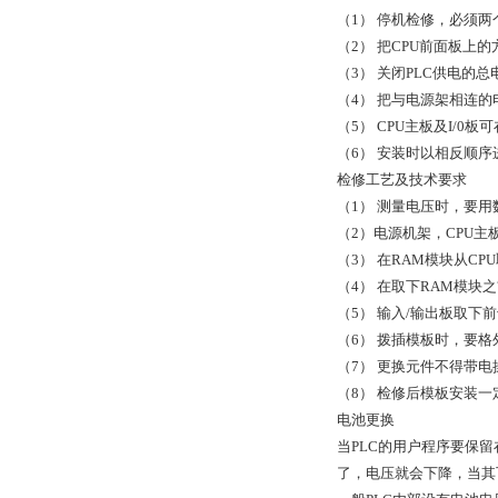
（1） 停机检修，必须
（2） 把CPU前面板上
（3） 关闭PLC供电的
（4） 把与电源架相连
（5） CPU主板及I/0
（6） 安装时以相反顺序
检修工艺及技术要求
（1） 测量电压时，要
（2）电源机架，CPU
（3） 在RAM模块从C
（4） 在取下RAM模
（5） 输入/输出板取下
（6） 拨插模板时，要
（7） 更换元件不得带电
（8） 检修后模板安装
电池更换
当PLC的用户程序要保
了，电压就会下降，当其