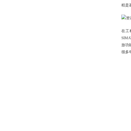
程是基
在工程
SI
放功
很多年