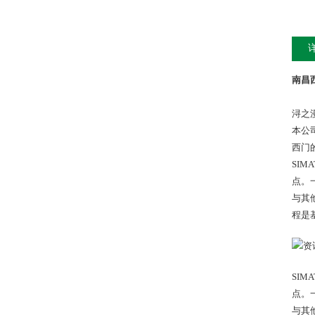
南昌
浔之
本公
西门
SIM
点。
与其
程是基
SIM
点。
与其