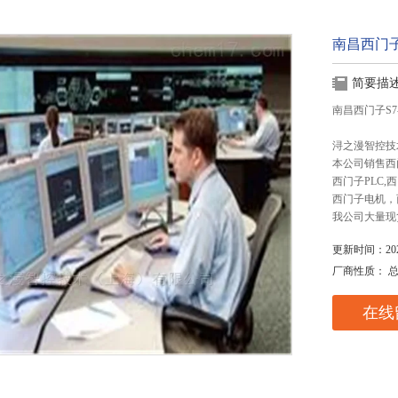
南昌西门子
简要描
南昌西门子S7
浔之漫智控技
本公司销售西
西门子PLC
西门子电机，
我公司大量现
更新时间：2025
厂商性质： 
在线