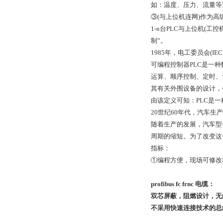
如：温度、压力、流量等
③(与上位机连网)作为高
1-n台PLC与上位机(工
制”。
1985年，电工委员会(IE
可编程控制器PLC是一
运算、顺序控制、定时、
其有关外围设备的设计，
由该定义可知：PLC是
20世纪60年代，汽车
随着生产的发展，汽车型
周期的缩短。为了改变这
指标：
①编程方便，现场可修改
profibus fc frnc 电缆：
双芯屏蔽，阻燃设计，无卤
不采用快速连接技术的总