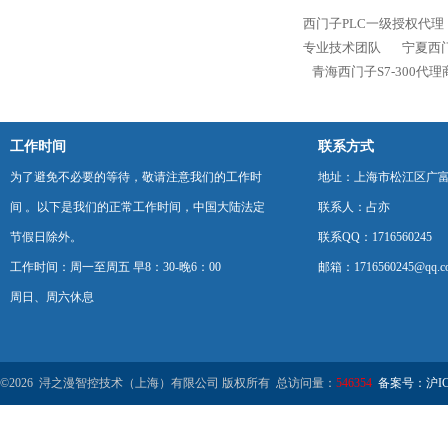
西门子PLC一级授权代理
专业技术团队
宁夏西门
青海西门子S7-300代
工作时间
联系方式
为了避免不必要的等待，敬请注意我们的工作时
地址：上海市松江区广富
间 。以下是我们的正常工作时间，中国大陆法定
联系人：占亦
节假日除外。
联系QQ：1716560245
工作时间：周一至周五 早8：30-晚6：00
邮箱：1716560245@qq.c
周日、周六休息
©2026 浔之漫智控技术（上海）有限公司 版权所有 总访问量：
546354
备案号：沪ICP