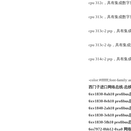
cpu 312c，具有集成数字
cpu 313c，具有集成数字
cpu 313c-2 ptp，
cpu 313c-2 dp，具有集
cpu 314c-2 ptp
-color:#ffffff;font-family:ar
西门子进口网络总线-总
6xv1830-0ah10 profi
6xv1830-0eh10 profi
6xv1840-2ah10 profi
6xv1830-3eh10 profi
6xv1830-5fh10 profib
6es7972-0bb12-0