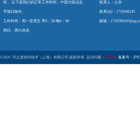
间 。以下是我们的正常工作时间，中国大陆法定
联系人：占亦
节假日除外。
联系QQ：1716560245
工作时间：周一至周五 早8：30-晚6：00
邮箱：1716560245@qq.c
周日、周六休息
©2026 浔之漫智控技术（上海）有限公司 版权所有 总访问量：
547034
备案号：沪ICP