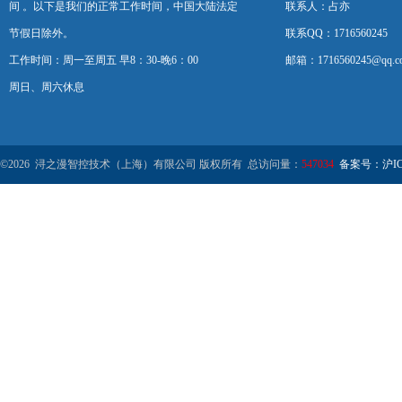
间 。以下是我们的正常工作时间，中国大陆法定
联系人：占亦
节假日除外。
联系QQ：1716560245
工作时间：周一至周五 早8：30-晚6：00
邮箱：1716560245@qq.c
周日、周六休息
©2026 浔之漫智控技术（上海）有限公司 版权所有 总访问量：
547034
备案号：沪ICP