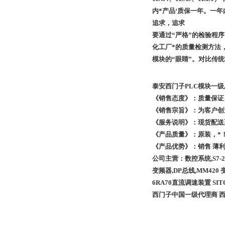
内*产品‘质保一年。一
追求，追求
要通过“严格”的检验程
化工厂*的质量检测方法，
模块的“眼睛”。对比传
泰安西门子PLC模块一级总代
《销售态度》：质量保证
《销售宗旨》：为客户创
《服务说明》：现货配送
《产品质量》：原装，*
《产品优势》：销售 薄
公司主营：数控系统,S7-200PL
变频器,DP总线,MM420
6RA70
直流调速装置 SI
西门子中国一级代理商 西