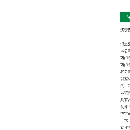
济宁西
浔之
本公
西门
西门
我公
就整
的工
系统
具有
制器设
确定
工艺：
直接