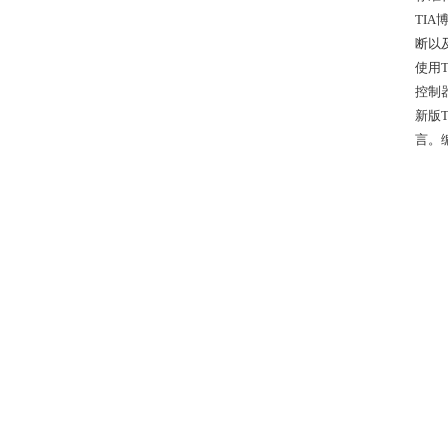
TI
断以
使用
控制
新版
言。