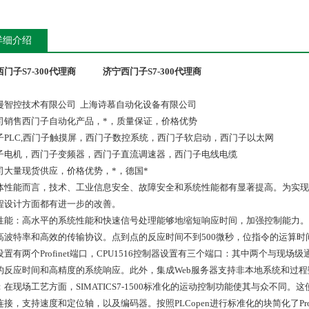
详细介绍
门子S7-300代理商
济宁西门子S7-300代理商
漫智控技术有限公司 上海诗慕自动化设备有限公司
司销售西门子自动化产品，*，质量保证，价格优势
子PLC,西门子触摸屏，西门子数控系统，西门子软启动，西门子以太网
子电机，西门子变频器，西门子直流调速器，西门子电线电缆
司大量现货供应，价格优势，*，德国*
体性能而言，技术、工业信息安全、故障安全和系统性能都有显著提高。为实现
程设计方面都有进一步的改善。
性能：高水平的系统性能和快速信号处理能够地缩短响应时间，加强控制能力。为达到
高波特率和高效的传输协议。点到点的反应时间不到500微秒，位指令的运算时间可达1
置有两个Profinet端口，CPU1516控制器设置有三个端口：其中两个与现场级通
的反应时间和高精度的系统响应。此外，集成Web服务器支持非本地系统和过
在现场工艺方面，SIMATICS7-1500标准化的运动控制功能使其与众不同。这使
连接，支持速度和定位轴，以及编码器。按照PLCopen进行标准化的块简化了Pro