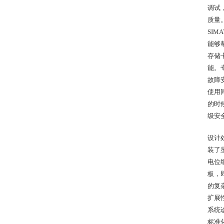
调试
质量
SI
能够
存储
能。
故障
使用
的时候
级安
设计
装了
电位
板，
的复
扩展性
系统
标准