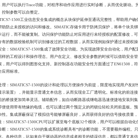
，用户可以执行Trace功能，对程序和动作应用进行实时诊断，从而优化驱动。
。控制参数可以自整定。
MATICS7-1500工业信息安全集成的概念从块保护延伸至通讯完整性，帮助
帮助防止未授权的访问和修改。SIMATIC存储卡用于防拷贝保护，将单个块
卡运行，而不能被复制。访问保护功能防止对应用进行未经授权的配置修改，可
专有的数据校验机制可识别修改过的工程数据，从而实现例如保护通过未授权操
安全：SIMATICS7-1500集成了故障安全功能。为实现故障安全自动化，用
同样的工程设计和操作理念。用户在定义、修改安全参数的时候可以借助安全管
，用户可以得到图形化支持。新控制器在功能安全性方面通过了EN61508，符合IEC6
全应用标准。
处理：SIMATICS7-1500的设计和处理以方便操作为前提，限度地实现用户友
显示装置），并能显示普通文本信息，从而实现全工厂透明化。标准化的前连接
组的桥接更加简单灵活。辅助配件，如自动断路器或继电器迅速便捷地安装到集
即便使用带有绝缘的电缆，也可以通过两个预定义的闭锁位轻松关闭前盖板。预
杂性。集成屏蔽保证了模拟信号能够屏蔽良好，从而获得良好的信号接收质量，
：SIMATICS7-1500CPU可以扩展至每个底板32个模块，用户可以根据自
诊断：SIMATICS7-1500的集成系统诊断具有*的诊断功能，不需要额外编
化。各种信息，比如来自于驱动器的信息或者相关的错误信息，都以普通文本信