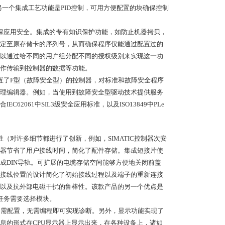
另一个集成工艺功能是PID控制，可用方便配置的块确保控制
用户确保应用安全。集成的专有知识保护功能，如防止机器拷贝，
关绑定至原存储卡的序列号，从而确保程序仅能通过配置过的
以通过给不同的用户组分配不同的授权级别来实现这一功
作传输到控制器的数据等功能。
户配置了F型（故障安全型）的控制器，对标准和故障安全程序
理编辑器。例如，当使用到故障安全型驱动技术提供服务
2061中SIL3级安全应用标准，以及ISO13849中PLe
好性（对许多细节都进行了创新，例如，SIMATIC控制器次安
器节省了用户接线时间，简化了配件存储。集成短接片使
成DIN导轨。可扩展的电缆存储空间能够方便地关闭前盖
接线位置的设计简化了初始接线过程以及端子的重新连接
以及抗外部电磁干扰的鲁棒性。该款产品的另一个优点是
动化任务需要选择模块。
程。只需配置，无需编程即可实现诊断。另外，显示功能实现了
息的形式在CPU显示器上显示出来，在各种设备上，诸如