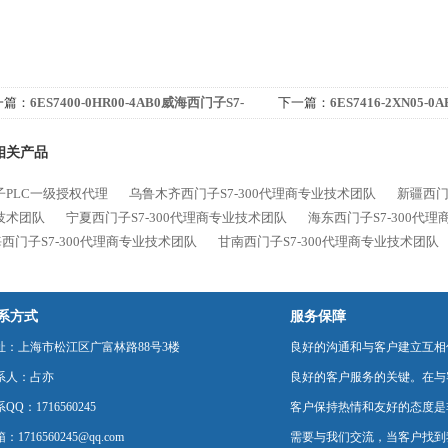
一篇：
6ES7400-0HR00-4AB0威海西门子S7-
下一篇：
6ES7416-2XN05-
0代理商
300代理商
相关产品
子PLC一级授权代理
乌鲁木齐西门子S7-300代理商专业技术团队
新疆西门
技术团队
宁夏西门子S7-300代理商专业技术团队
海东西门子S7-300代
西门子S7-300代理商专业技术团队
甘南西门子S7-300代理商专业技术团队
系方式
服务保障
址：上海市松江区广富林路88号3楼
良好的沟通和与客户建立互相
系人：占亦
良好的客户服务的关键。在与
QQ：1716560245
客户保持热情和友好的态度是
：1716560245@qq.com
需要与我们交流，当客户找到