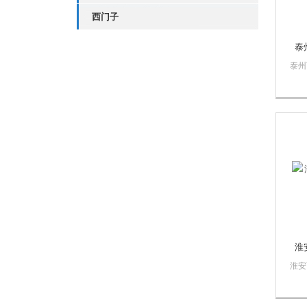
西门子
泰
泰州
漫智
慕自
销售
质量
PL
数控
门子
淮
淮安
漫智
慕自