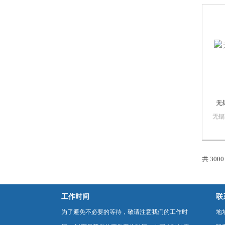
销售
质量
PL
数控
门子
无
无锡
漫智
慕自
销售
质量
共 300
PL
数控
门子
工作时间
联
为了避免不必要的等待，敬请注意我们的工作时
地