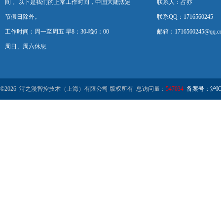
间 。以下是我们的正常工作时间，中国大陆法定
联系人：占亦
节假日除外。
联系QQ：1716560245
工作时间：周一至周五 早8：30-晚6：00
邮箱：1716560245@qq.c
周日、周六休息
©2026 浔之漫智控技术（上海）有限公司 版权所有 总访问量：
547034
备案号：沪ICP