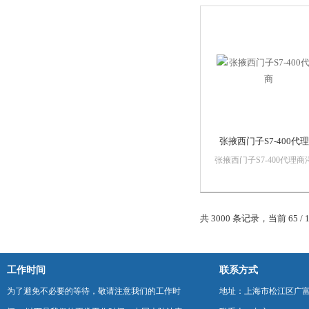
销售西门子自动化产品，
质量保证，价格优势西门
PLC,西门子触摸屏，西门
数控系统，西门子软启动
门子以太网...
张掖西门子S7-400代
张掖西门子S7-400代理商
漫智控技术有限公司 上海
慕自动化设备有限公司本
销售西门子自动化产品，
质量保证，价格优势西门
共 3000 条记录，当前 65 / 
PLC,西门子触摸屏，西门
数控系统，西门子软启动
门子以太网...
工作时间
联系方式
为了避免不必要的等待，敬请注意我们的工作时
地址：上海市松江区广富