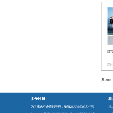
公司
限公
化产
优势
屏，
软启动
绍兴
绍兴
技术
公司
共 300
限公
化产
优势
屏，
工作时间
联
软启动
为了避免不必要的等待，敬请注意我们的工作时
地