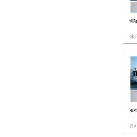
铜陵
铜陵
技术
公司
限公
化产
优势
屏，
软启动
丽水
丽水
技术