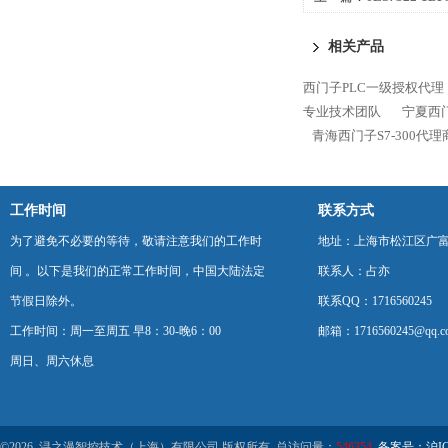
300代理商专业技术团
相关产品
西门子PLC一级授权代理
专业技术团队
宁夏西门
青海西门子S7-300代
工作时间
联系方式
为了避免不必要的等待，敬请注意我们的工作时
地址：上海市松江区广富
间 。以下是我们的正常工作时间，中国大陆法定
联系人：占亦
节假日除外。
联系QQ：1716560245
工作时间：周一至周五 早8：30-晚6：00
邮箱：1716560245@qq.c
周日、周六休息
©2026 浔之漫智控技术（上海）有限公司 版权所有 总访问量：
546354
备案号：沪ICP