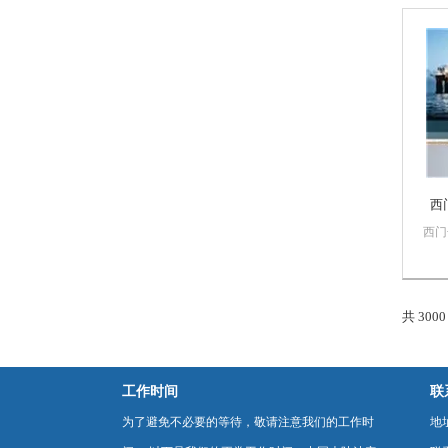
售西
量保
PL
数控
门子
西
西门
程控
动化
运用
际工
共 300
统，
制器
工作时间
联
为了避免不必要的等待，敬请注意我们的工作时
地