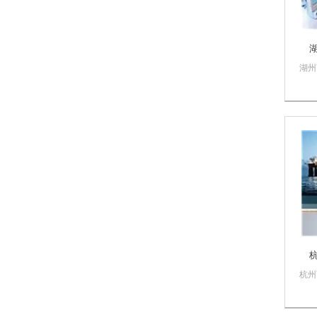
湖州
智控
自动
售西
量保
PL
数控
门子
杭州
智控
自动