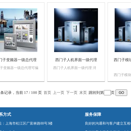
门子自动化产品，*，质
售西门子自动化产品，*，质
司销售西
证，价格优势西门子
量保证，价格优势西门子
*，质量保
C,西门子触摸屏，西门子
PLC,西门子触摸屏，西门子
子PLC,
系统，西门子软启动，西
数控系统，西门子软启动，西
子数控系
以太网西门...
门子以太网西门...
西门子以太网
门子变频器一级总代理
西门子人机界面一级代理
西门子模
子变频器一级总代理可编
西门子人机界面一级代理 浔
制器技术主要是应用于自
之漫 智控技术有限公司 上海
西门子模
控制工程中，如何综合地
诗慕自动化设备有限公司本公
数字量输
前面学过知识点，根据实
司销售西门子自动化产品，
向过程变
程要求合理组合成控制系
*，质量保证，价格优势西门
0 条记录，当前 17 / 100 页
首页
上一页
下一页
末页
跳转到第
页
数字量输出模
 在此介绍组成可编程控
子PLC,西门子触摸屏，西门
内部信号
控制系统的一般方法。
子数控系统，西门子软启动，
求的外部
西门子以太...
系方式
服务保障
址：上海市松江区广富林路88号3楼
良好的沟通和与客户建立互相