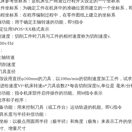
机床参考坐标系：是机床生产商通过行程开关设定的一个坐标系
工件坐标系：为确定工件在机床中的准确位置而建立的一个坐标系，
编程坐标系：在程序编制过程中，在零件图纸上建立的坐标系
轴功能：用于确定主轴转速的功能，即
S
指令
定位用
SPOS=XX
格式表示
削速度：切削工件时刀具与工件的相对速度称为切削速度
v.
00v/
Π
d
：
主轴转速
切削速度
刀具直径
假设用直径φ
160mm
的刀具，以
100m/min
的切削速度加工工件，试求
进给速度
Vf=
机床转速
n*
刀具齿数
Z*
每齿切削深度
fz,
单位是
毫米
/
分
助功能：指令机床部件启停操作的功能。用
M
指令表示
程序和子程序：
备功能：用来控制刀具（或工作台）运动轨迹的机能。即
G
指令
具长度与半径补偿功能：
坐标：以极点用圆周半径（极半径）和角度（极角）来表示工件的坐
寸、增量尺寸