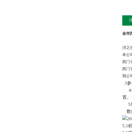
金华
浔之
本公
西门
西门
我公
3
参
4
置。
5
数
5.1