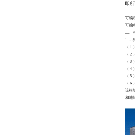
即所
可编
可编
二、
1 
（ 
（ 
（ 3
（ 4
（ 
（ 6
该模
和地