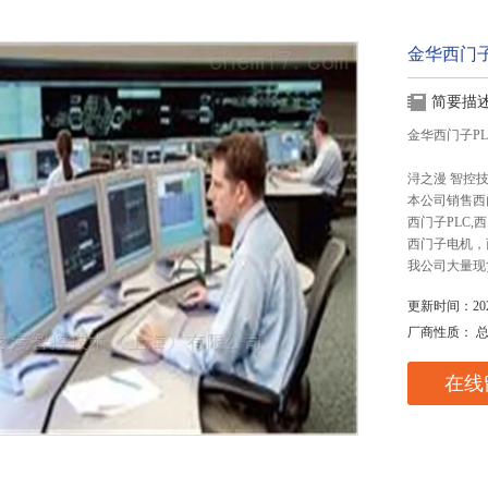
金华西门子
简要描
金华西门子P
浔之漫 智控
本公司销售西
西门子PLC
西门子电机，
我公司大量现
更新时间：2025
厂商性质： 
在线