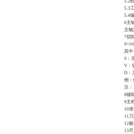
5.2
5.3
5.4
6
主
主轴
7
切
S=10
其中
S
：
V
：
D
：
例：
注：
8
辅
9
主
10
准
11
刀
12
极
13
尺