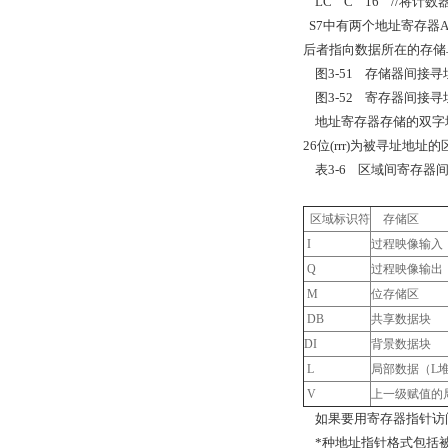
LC C 16 //
将计数
S7
中有两个地址寄存器
后者指向数据所在的存储
图
3-51
存储器间接寻
图
3-52
寄存器间接寻
地址寄存器存储的双字
26
位
(rrr)
为被寻址地址的
表
3-6
区域间寄存器
区域标识符
存储区
I
过程映像输入
Q
过程映像输出
M
位存储区
DB
共享数据块
DI
背景数据块
L
局部数据（
L
V
上一级赋值的
如果要用寄存器指针访
*种地址指针格式包括