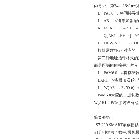
内寻址。第
24
～
26
位
(rrr)
L P#5.0 //
将间接寻
L AR1 //
将累加器
l
的
A M[ AR1
，
P#2.3] /
= Q[ AR1
，
P#0.2] //
L DBW[AR1
，
P#18.0]
指针常数
#P5.0
对应的
第二种地址指针格式的
面是区域间间接寻址的例
L P#M6.0 //
将存储
LAR1 //
将累加器
1
的
L W[ AR1
，
P#50.0] /
P#M6.0
对应的二进制
W[AR1
，
P#50]
”时没有
简要介绍：
S7-200 SMART
们分别提供了数字/模拟模