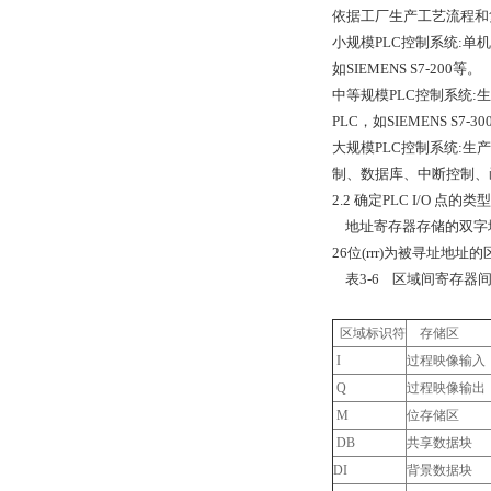
依据工厂生产工艺流程和
小规模PLC控制系统:单
如SIEMENS S7-200等。
中等规模PLC控制系统:
PLC，如SIEMENS S7-3
大规模PLC控制系统:生
制、数据库、中断控制、函数
2.2 确定PLC I/O 点的类
地址寄存器存储的双字
26
位
(rrr)
为被寻址地址的
表
3-6
区域间寄存器
区域标识符
存储区
I
过程映像输入
Q
过程映像输出
M
位存储区
DB
共享数据块
DI
背景数据块