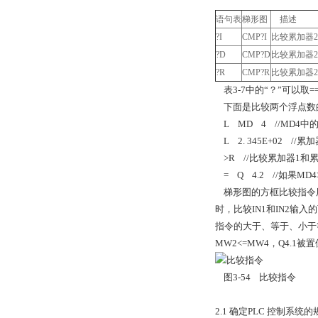
语句表
梯形图
描述
?I
CMP?I
比较累加器
2
?D
CMP?D
比较累加器
2
?R
CMP?R
比较累加器
2
表
3-7
中的“？”可以取
=
下面是比较两个浮点数
L MD 4 //MD4
中
L 2. 345E+02 //
累加
>R //
比较累加器
1
和
= Q 4.2 //
如果
MD4>
梯形图的方框比较指令
时，比较
IN1
和
IN2
输入的
指令的大于、等于、小于
MW2<=MW4
，
Q4.1
被置
图
3-54 比较指令
2.1 确定PLC 控制系统