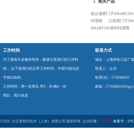
相关产品
连云港西门子SMART20
代理商
江苏西门子SM
SMART200系列代理商
工作时间
联系方式
为了避免不必要的等待，敬请注意我们的工作时
地址：上海市松江区广富
间 。以下是我们的正常工作时间，中国大陆法定
联系人：占亦
节假日除外。
联系QQ：1716560245
工作时间：周一至周五 早8：30-晚6：00
邮箱：1716560245@qq.c
周日、周六休息
©2026 浔之漫智控技术（上海）有限公司 版权所有 总访问量：
547034
备案号：沪ICP