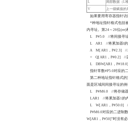
L
局部数据（
L
V
上一级赋值的
如果要用寄存器指针访
*种地址指针格式包括
内寻址。第
24
～
26
位
(rrr)
L P#5.0 //
将间接寻
L AR1 //
将累加器
l
的
A M[ AR1
，
P#2.3] /
= Q[ AR1
，
P#0.2] //
L DBW[AR1
，
P#18.0]
指针常数
#P5.0
对应的
第二种地址指针格式的
面是区域间间接寻址的例
L P#M6.0 //
将存储
LAR1 //
将累加器
1
的
L W[ AR1
，
P#50.0] /
P#M6.0
对应的二进制
W[AR1
，
P#50]
”时没有