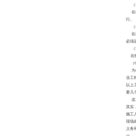
（3
在确
行。
（4
在梯
必须
（5
在线
（6
为确
业工
以上
要几
这里
其实
施工
现场
义务
@