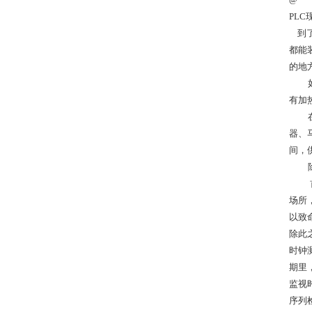
PL
到了
都能
的地
如果
有加
在使
器、
间，
除了
首先
场所
以致
除此
时钟
期里
监视
序列