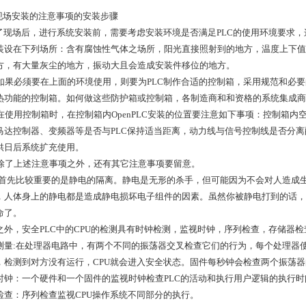
C现场安装的注意事项的安装步骤
现场后，进行系统安装前，需要考虑安装环境是否满足PLC的使用环境要求，
装设在下列场所：含有腐蚀性气体之场所，阳光直接照射到的地方，温度上下值
方，有大量灰尘的地方，振动大且会造成安装件移位的地方。
必须要在上面的环境使用，则要为PLC制作合适的控制箱，采用规范和必要
热功能的控制箱。如何做这些防护箱或控制箱，各制造商和和资格的系统集成商
用控制箱时，在控制箱内OpenPLC安装的位置要注意如下事项：控制箱内
马达控制器、变频器等是否与PLC保持适当距离，动力线与信号控制线是否分
供日后系统扩充使用。
上述注意事项之外，还有其它注意事项要留意。
比较重要的是静电的隔离。静电是无形的杀手，但可能因为不会对人造成生
，人体身上的静电都是造成静电损坏电子组件的因素。虽然你被静电打到的话，
命了。
之外，安全PLC中的CPU的检测具有时钟检测，监视时钟，序列检查，存储器检
测量:在处理器电路中，有两个不同的振荡器交叉检查它们的行为，每个处理器
，检测到对方没有运行，CPU就会进入安全状态。固件每秒钟会检查两个振荡
时钟：一个硬件和一个固件的监视时钟检查PLC的活动和执行用户逻辑的执行时
检查：序列检查监视CPU操作系统不同部分的执行。