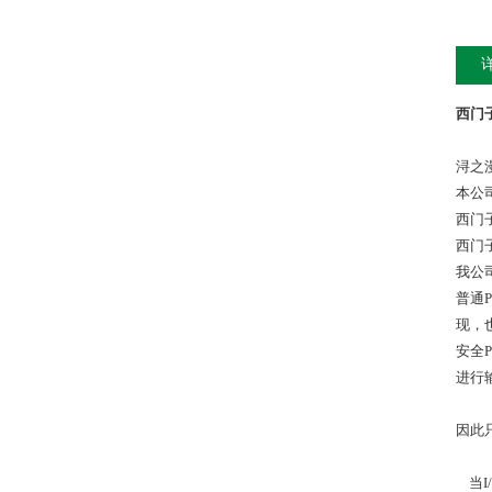
西门子6
浔之
本公
西门
西门
我公
普通
现，
安全
进行
因此
当I