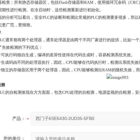
器检查：所有静态存储器区，包括Flash存储器和RAM，使用循环冗余码（C
周期性进行检测。在冷启动时，这些检测重新进行初始化。
面的分析可以看出，安全PLC的诊断和检测比常规的PLC的检测要多很多，所
也更广范，更细致。
异
PLC通常都有两个处理器，通常处理器是由两个不同厂家进行的提供，比如一
了失效检测的下列优点：
两个可执行码独自生成，编译的差异性使得在代码生成时，容易检测系统失效。
两个生成码由不同的处理器执行，因此，CPU能够在代码执行时，检测出系统失效
两个独立的存储器区用于两个处理器，因此，CPU能够检测出RAM的随机失效，
检测
PLC的自检测体现在方方面面，包含CPU处理的自检测，电源监视的自检测，
产品：
您的单位：