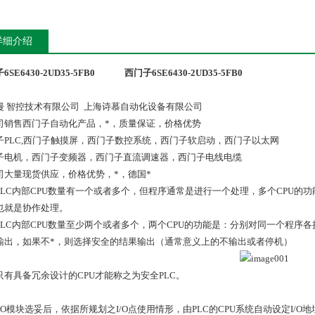
详细介绍
SE6430-2UD35-5FB0
西门子6SE6430-2UD35-5FB0
漫 智控技术有限公司 上海诗慕自动化设备有限公司
司销售西门子自动化产品，*，质量保证，价格优势
子PLC,西门子触摸屏，西门子数控系统，西门子软启动，西门子以太网
子电机，西门子变频器，西门子直流调速器，西门子电线电缆
司大量现货供应，价格优势，*，德国*
PLC内部CPU数量有一个或者多个，但程序通常是进行一个处理，多个CPU
也就是协作处理。
PLC内部CPU数量至少两个或者多个，两个CPU的功能是：分别对同一个程
输出，如果不*，则选择安全的结果输出（通常意义上的不输出或者停机）
只有具备冗余设计的CPU才能称之为安全PLC。
/O模块选妥后，依据所规划之I/O点使用情形，由PLC的CPU系统自动设定I/O