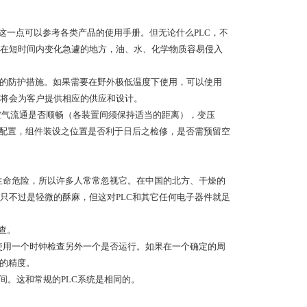
这一点可以参考各类产品的使用手册。但无论什么PLC，不
在短时间内变化急遽的地方，油、水、化学物质容易侵入
的防护措施。如果需要在野外极低温度下使用，可以使用
将会为客户提供相应的供应和设计。
空气流通是否顺畅（各装置间须保持适当的距离），变压
离配置，组件装设之位置是否利于日后之检修，是否需预留空
命危险，所以许多人常常忽视它。在中国的北方、干燥的
只不过是轻微的酥麻，但这对PLC和其它任何电子器件就足
查。
使用一个时钟检查另外一个是否运行。如果在一个确定的周
器的精度。
间。这和常规的PLC系统是相同的。