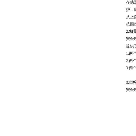
存储
护，
从上
范围
2.相
安全
提供
1.
2.
3.
3.自
安全