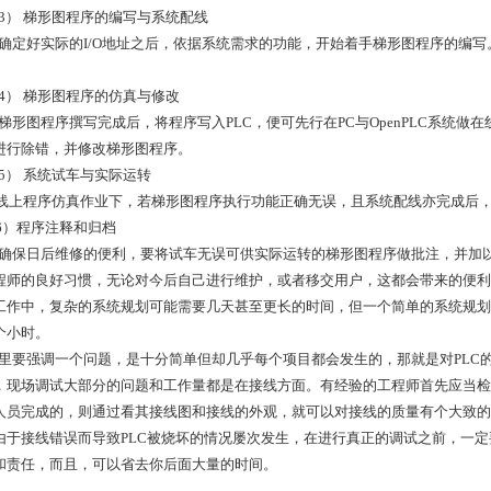
） 梯形图程序的编写与系统配线
定好实际的I/O地址之后，依据系统需求的功能，开始着手梯形图程序的编写。
） 梯形图程序的仿真与修改
形图程序撰写完成后，将程序写入PLC，便可先行在PC与OpenPLC系统做
进行除错，并修改梯形图程序。
） 系统试车与实际运转
上程序仿真作业下，若梯形图程序执行功能正确无误，且系统配线亦完成后
）程序注释和归档
保日后维修的便利，要将试车无误可供实际运转的梯形图程序做批注，并加以
程师的良好习惯，无论对今后自己进行维护，或者移交用户，这都会带来的便利
工作中，复杂的系统规划可能需要几天甚至更长的时间，但一个简单的系统规划
个小时。
要强调一个问题，是十分简单但却几乎每个项目都会发生的，那就是对PLC
，现场调试大部分的问题和工作量都是在接线方面。有经验的工程师首先应当检
人员完成的，则通过看其接线图和接线的外观，就可以对接线的质量有个大致的
由于接线错误而导致PLC被烧坏的情况屡次发生，在进行真正的调试之前，一
和责任，而且，可以省去你后面大量的时间。