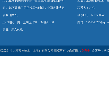
为了避免不必要的等待，敬请注意我们的工作时
地址：上海市松江区广富
间 。以下是我们的正常工作时间，中国大陆法定
联系人：占亦
节假日除外。
联系QQ：1716560245
工作时间：周一至周五 早8：30-晚6：00
邮箱：1716560245@qq.c
周日、周六休息
©2026 浔之漫智控技术（上海）有限公司 版权所有 总访问量：
547034
备案号：沪ICP