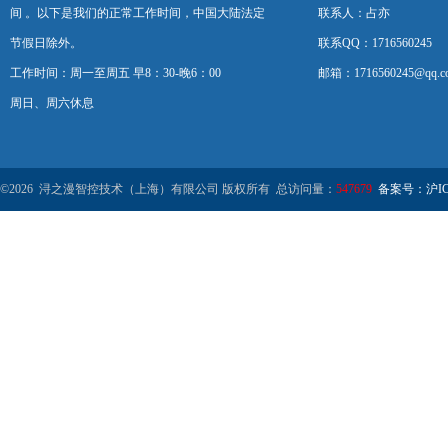
间 。以下是我们的正常工作时间，中国大陆法定
联系人：占亦
节假日除外。
联系QQ：1716560245
工作时间：周一至周五 早8：30-晚6：00
邮箱：1716560245@qq.c
周日、周六休息
©2026 浔之漫智控技术（上海）有限公司 版权所有 总访问量：
547679
备案号：沪ICP