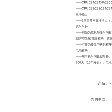
------CPU 224/224XP/226 
------CPU 221/222/224/22
脉冲输出
------2
路高频率脉冲输出（
实时时钟
------
例如为信息加注时间标
EEPROM
存储器模块（选
------
可作为修改与拷贝程序
电池模块
------
用于长时间数据后备。
200
天（
10
年寿命）。电池
产品：
您的单位：