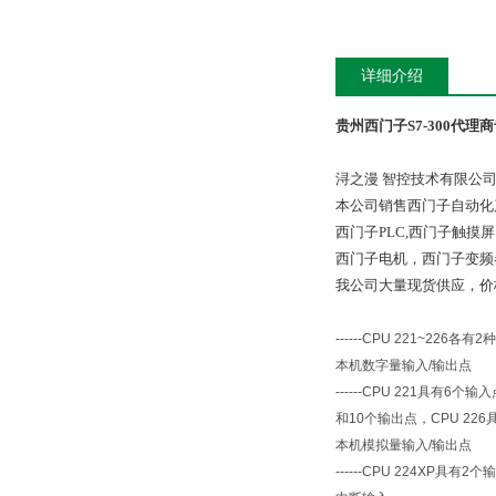
详细介绍
贵州西门子S7-300代理
浔之漫 智控技术有限公
本公司销售西门子自动化
西门子PLC,西门子触
西门子电机，西门子变频
我公司大量现货供应，价
------CPU 221~226
各有
2
种
本机数字量输入
/
输出点
------CPU 221
具有
6
个输入
和
10
个输出点，
CPU 226
本机模拟量输入
/
输出点
------CPU 224XP
具有
2
个输