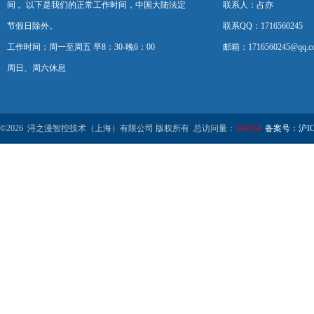
间 。以下是我们的正常工作时间，中国大陆法定
联系人：占亦
节假日除外。
联系QQ：1716560245
工作时间：周一至周五 早8：30-晚6：00
邮箱：1716560245@qq.c
周日、周六休息
©2026 浔之漫智控技术（上海）有限公司 版权所有 总访问量：
546354
备案号：沪ICP