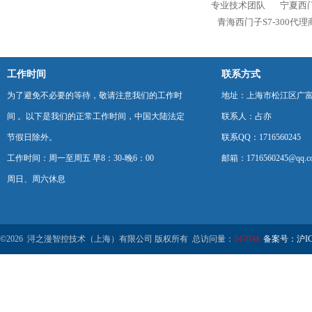
专业技术团队
宁夏西门
青海西门子S7-300代
工作时间
联系方式
为了避免不必要的等待，敬请注意我们的工作时
地址：上海市松江区广富
间 。以下是我们的正常工作时间，中国大陆法定
联系人：占亦
节假日除外。
联系QQ：1716560245
工作时间：周一至周五 早8：30-晚6：00
邮箱：1716560245@qq.c
周日、周六休息
©2026 浔之漫智控技术（上海）有限公司 版权所有 总访问量：
547034
备案号：沪ICP