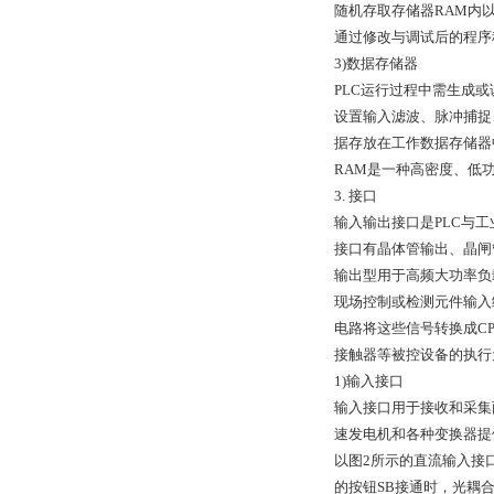
随机存取存储器RAM内
通过修改与调试后的程序
3)数据存储器
PLC运行过程中需生成
设置输入滤波、脉冲捕捉
据存放在工作数据存储器
RAM是一种高密度、低
3. 接口
输入输出接口是PLC与
接口有晶体管输出、晶闸
输出型用于高频大功率负
现场控制或检测元件输入
电路将这些信号转换成C
接触器等被控设备的执行
1)输入接口
输入接口用于接收和采集
速发电机和各种变换器提
以图2所示的直流输入接
的按钮SB接通时，光耦合