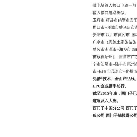
微电脑输入接口电路一般
输入接口电路类似。
卫辉市 辉县市鹤壁市安阳
周口市--项城市驻马店市湖
安陆市 汉川市黄冈市--麻
广水市（恩施土家族苗族自
醴陵市湘潭市--湘乡市 韶
苗族自治州）--吉首市广东
宁市汕尾市--陆丰市惠州
市--阳春市茂名市--化
凭借*技术、全面产品线
EPC企业携手前行。
截至2015年底，西门
迹遍及六大洲。
西门子中国分公司 西门子
服公司 西门子触摸屏公