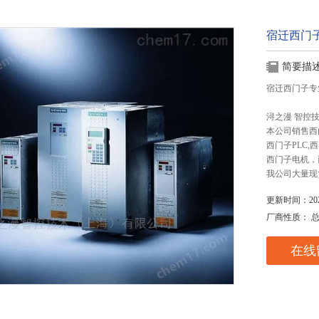
宿迁西门子
简要描
宿迁西门子专业
浔之漫 智控
本公司销售西
西门子PLC
西门子电机，
我公司大量现
更新时间：2025
厂商性质： 
在线