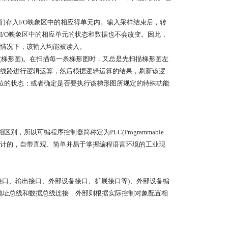
们存入I/O映象区中的相应得单元内。输入采样结束后，转
/O映象区中的相应单元的状态和数据也不会改变。因此，
情况下，该输入均能被读入。
(梯形图)。在扫描每一条梯形图时，又总是先扫描梯形图左
线路进行逻辑运算，然后根据逻辑运算的结果，刷新该逻
应位的状态；或者确定是否要执行该梯形图所规定的特殊功能
PC相区别，所以可编程序控制器简称定为PLC(Programmable
环境应用设计的，自带直观、简单并易于掌握编程语言环境的工业现
输入接口、输出接口、外部设备接口、扩展接口等)、外部设备编
、地址总线和数据总线连接，外部则根据实际控制对象配置相