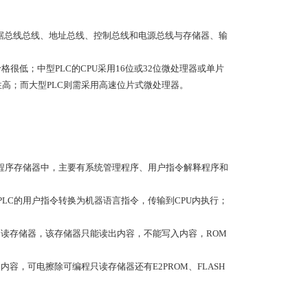
数据总线总线、地址总线、控制总线和电源总线与存储器、输
价格很低；中型PLC的CPU采用16位或32位微处理器或单片
性高；而大型PLC则需采用高速位片式微处理器。
统程序存储器中，主要有系统管理程序、用户指令解释程序和
PLC的用户指令转换为机器语言指令，传输到CPU内执行；
只读存储器，该存储器只能读出内容，不能写入内容，ROM
容，可电擦除可编程只读存储器还有E2PROM、FLASH