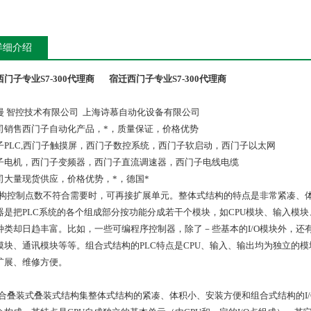
详细介绍
门子专业S7-300代理商
宿迁西门子专业S7-300代理商
漫 智控技术有限公司 上海诗慕自动化设备有限公司
司销售西门子自动化产品，*，质量保证，价格优势
子PLC,西门子触摸屏，西门子数控系统，西门子软启动，西门子以太网
子电机，西门子变频器，西门子直流调速器，西门子电线电缆
司大量现货供应，价格优势，*，德国*
c结构控制点数不符合需要时，可再接扩展单元。整体式结构的特点是非常紧凑、
器是把PLC系统的各个组成部分按功能分成若干个模块，如CPU模块、输入模
种类却日趋丰富。比如，一些可编程序控制器，除了－些基本的I/O模块外，还
模块、通讯模块等等。组合式结构的PLC特点是CPU、输入、输出均为独立的模
扩展、维修方便。
c组合叠装式叠装式结构集整体式结构的紧凑、体积小、安装方便和组合式结构的I