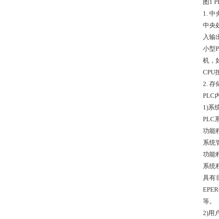
图1 
1. 
中央
入输
小型P
机，
CP
2. 
PL
1)
PL
功能
系统
功能
系统
具有
EP
等。
2)