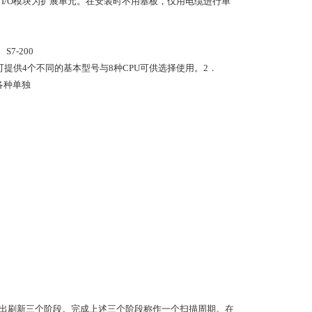
它I/O模块为扩展单元。在安装时不用基板，仅用电缆进行单
7-200
C可提供4个不同的基本型号与8种CPU可供选择使用。2．
。各种单独
输出刷新三个阶段。完成上述三个阶段称作一个扫描周期。在