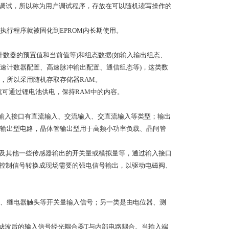
与调试，所以称为用户调试程序，存放在可以随机读写操作的
行程序就被固化到EPROM内长期使用。
计数器的预置值和当前值等)和组态数据(如输入输出组态、
速计数器配置、高速脉冲输出配置、通信组态等)，这类数
，所以采用随机存取存储器RAM。
就可通过锂电池供电，保持RAM中的内容。
的输入接口有直流输入、交流输入、交直流输入等类型；输出
输出型电路，晶体管输出型用于高频小功率负载、晶闸管
以及其他一些传感器输出的开关量或模拟量等，通过输入接口
电控制信号转换成现场需要的强电信号输出，以驱动电磁阀、
、继电器触头等开关量输入信号；另一类是由电位器、测
，滤波后的输入信号经光耦合器T与内部电路耦合。当输入端