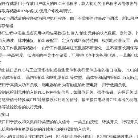
程序存储器用于存放用户载入的PLC应用程序，载入初期的用户程序因需修改
存取存储器RAM内以方便用户修改与调试。
修改与调试后的程序称为用户执行程序，由于不需要再作修改与调试，所以用户执
据存储器
C运行过程中需生成或调用中间结果数据(如输入/输出元件的状态数据、定时器、
输入滤波、脉冲捕捉、输出表配置、定义存储区保持范围、模拟电位器设置、高
放在工作数据存储器中，由于工作数据与组态数据不断变化，且不需要长期保存
M是一种高密度、低功耗的半导体存储器，可用锂电池作为备用电源，一旦断电
口
输出接口是PLC与工业现场控制或检测元件和执行元件连接的接口电路。PLC
有晶体管输出、晶闸管输出和继电器输出等类型。晶体管和晶闸管输出为无触点
型用于高频大功率负载；继电器输出为有触点输出型电路，用于低频负载。
控制或检测元件输入给PLC各种控制信号，如限位开关、操作按钮、选择开关
将这些信号转换成CPU能够接收和处理的信号。输出接口电路将CPU送出的弱
器等被控设备的执行元件。
入接口
接口用于接收和采集两种类型的输入信号，一类是由按钮、转换开关、行程开关
电机和各种变换器提供的连续变化的模拟量输入信号。
2所示的直流输入接口电路为例，R1是限流与分压电阻，R2与C构成滤波电路