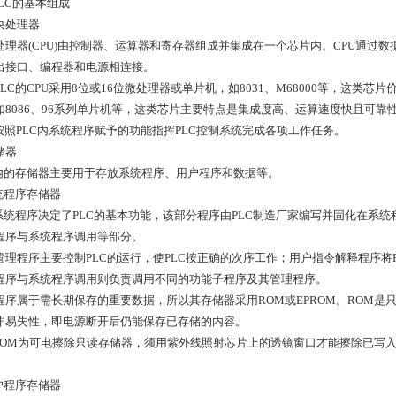
PLC的基本组成
中央处理器
处理器(CPU)由控制器、运算器和寄存器组成并集成在一个芯片内。CPU通过
出接口、编程器和电源相连接。
LC的CPU采用8位或16位微处理器或单片机，如8031、M68000等，这类芯片
如8086、96系列单片机等，这类芯片主要特点是集成度高、运算速度快且可靠
U按照PLC内系统程序赋予的功能指挥PLC控制系统完成各项工作任务。
存储器
C内的存储器主要用于存放系统程序、用户程序和数据等。
系统程序存储器
C系统程序决定了PLC的基本功能，该部分程序由PLC制造厂家编写并固化在系
程序与系统程序调用等部分。
管理程序主要控制PLC的运行，使PLC按正确的次序工作；用户指令解释程序将
程序与系统程序调用则负责调用不同的功能子程序及其管理程序。
程序属于需长期保存的重要数据，所以其存储器采用ROM或EPROM。ROM是
非易失性，即电源断开后仍能保存已存储的内容。
EROM为可电擦除只读存储器，须用紫外线照射芯片上的透镜窗口才能擦除已写入内
用户程序存储器