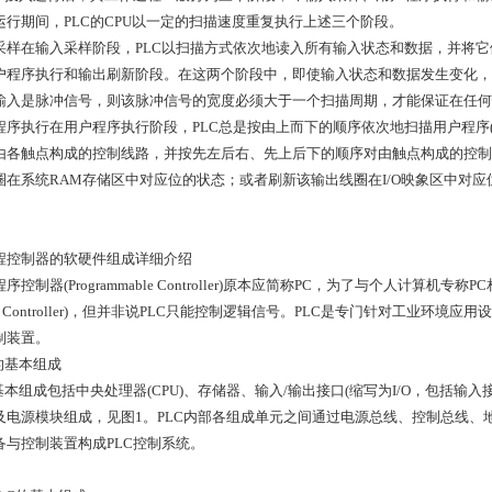
运行期间，PLC的CPU以一定的扫描速度重复执行上述三个阶段。
采样在输入采样阶段，PLC以扫描方式依次地读入所有输入状态和数据，并将它
户程序执行和输出刷新阶段。在这两个阶段中，即使输入状态和数据发生变化，I
输入是脉冲信号，则该脉冲信号的宽度必须大于一个扫描周期，才能保证在任何
程序执行在用户程序执行阶段，PLC总是按由上而下的顺序依次地扫描用户程序
由各触点构成的控制线路，并按先左后右、先上后下的顺序对由触点构成的控制
圈在系统RAM存储区中对应位的状态；或者刷新该输出线圈在I/O映象区中对
。
程控制器的软硬件组成详细介绍
序控制器(Programmable Controller)原本应简称PC，为了与个人计算机专称
ic Controller)，但并非说PLC只能控制逻辑信号。PLC是专门针对工业
制装置。
C的基本组成
C基本组成包括中央处理器(CPU)、存储器、输入/输出接口(缩写为I/O，包括
及电源模块组成，见图1。PLC内部各组成单元之间通过电源总线、控制总线
备与控制装置构成PLC控制系统。