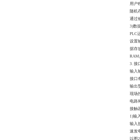
用户
随机
通过
3)数
PL
设置
据存
RA
3. 接
输入
接口
输出
现场
电路
接触
1)输
输入
速发
以图