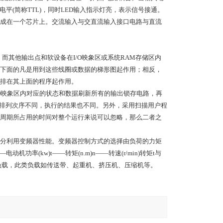
电平(简称TTL)，同时LED输入指示灯亮，表示信号接通。
成在一个芯片上。交流输入与交直流输入接口电路与直流
而其他输出点和软设备在I/O映象区或系统RAM存储区内
下面的凡是用到这些线圈或数据的梯形图起作用；相反，
排在其上面的程序起作用。
/O映象区内对应的状态和数据刷新所有的输出锁存电路，再
其排列次序不同，执行的结果也不同。另外，采用扫描用户程
周期所占用的时间对整个运行来说可以忽略，那么二者之
分利用变频器性能。变频器控制方式的选择由负荷的力矩
功率(kw)t——转矩(n.m)n——转速(r/min)转矩t与
矩负载，此类负载如传送带、起重机、挤压机、压缩机等。