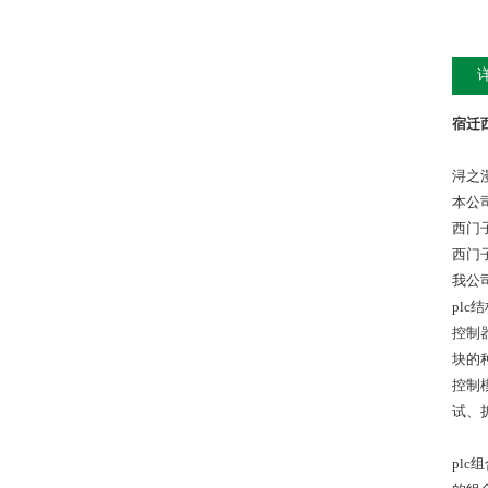
宿迁西
浔之
本公
西门
西门
我公
pl
控制
块的
控制
试、
pl