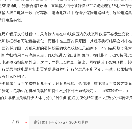
钮SB接通时，光耦合器T导通，直流输入信号被转换成PLC能处理的5V标准信号
脑输入接口电路一般由寄存器、选通电路和中断请求逻辑电路组成，这些电路集
接口电路类似。
在用户程序执行过程中，只有输入点在I/O映象区内的状态和数据不会发生变化，
态和数据都有可能发生变化，而且排在上面的梯形图，其程序执行结果会对排在
下面的梯形图，其被刷新的逻辑线圈的状态或数据只能到下一个扫描周期才能对
刷新当扫描用户程序结束后，PLC就进入输出刷新阶段。在此期间，CPU按照I
出电路驱动相应的外设。这时，才是PLC的真正输出。同样的若干条梯形图，
运行结果与继电器控制装置的硬逻辑并行运行的结果有所区别。当然，如果扫描
没有什么区别了。
子变频器可设置的参数有几千个，只有系统地、合适地、准确地设置参数才能充
决定，电动机的机械负载转矩特性根据下列关系式决定：p=tn/9550式中：p——电动机
n的关系根据负载种类大体可分为3种(1)即使速度变化转矩也不大变化的恒转
产品：