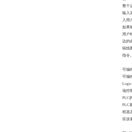
整个
输入
入用
如果
用户
边的
辑线
指令
可编
可编程
Log
场控
PL
PL
程器
应设