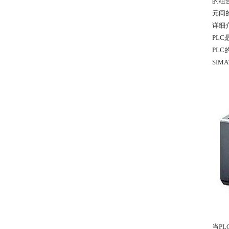
的组
元间
详细介绍
PL
PL
SIM
当P