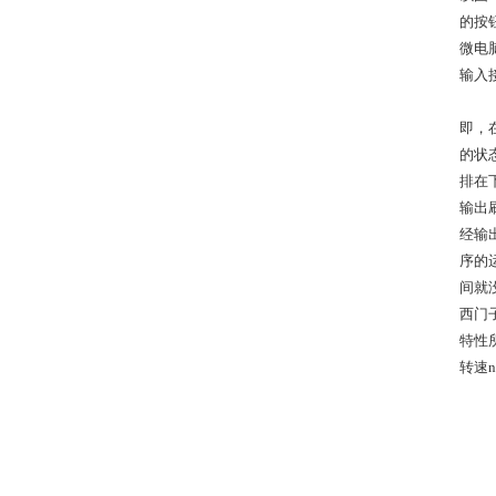
的按
微电
输入
即，
的状
排在
输出
经输
序的
间就
西门
特性所
转速