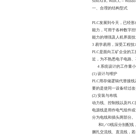
SIMATIC WinCC – W
一、合理的结构型式
PLC发展到今天，已经
能力，可用于各种数字控
能力的增强及人机界面技
3 易学易用，深受工程技
PLC是面向工矿企业的
近，为不熟悉电子电路、
4 系统设计的工作量小
(1) 设计与维护
PLC用存储逻辑代替接
要的是使同一设备经过改
(2) 安装与布线
动力线、控制线以及PLC
电源线是用作电气组件或
分为电线和插头两部分。
和I／O线应分别配线，
捆扎交流线、直流线，若