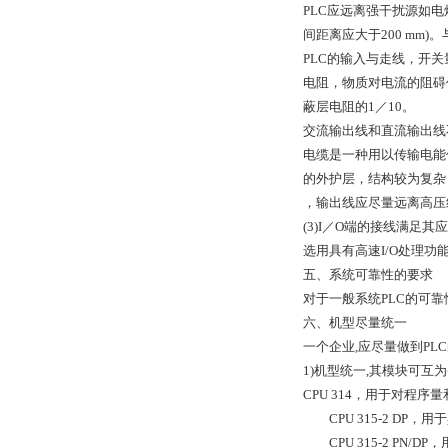
PLC应远离强干扰源如
间距离应大于200 mm
PLC的输入与走线，开
电阻，物质对电流的阻碍
蔽层电阻的1／10。
交流输出线和直流输出线
电缆是一种用以传输电能
的外护层，结构较为复杂
，输出线应尽量远离高压
(3)I／O端的接线
满足其应
选用具有高速I/O处理功
五、系统可靠性的要求
对于一般系统PLC的可
六、机型尽量统一
一个企业,应尽量做到P
1)机型统一,其模块可互
CPU 314，用于对程
CPU 315-2 DP，
CPU 315-2 PN/D