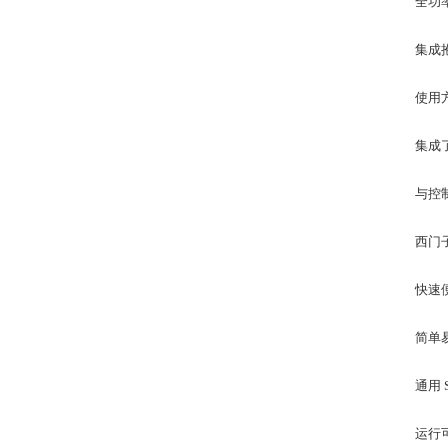
全功
集成
使用
集成了 
与控
西门
快速
简单易
通用 
运行