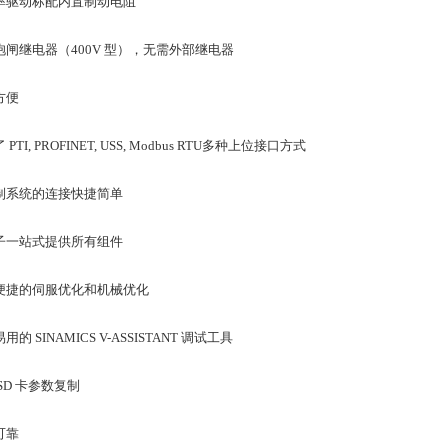
率驱动标配内置制动电阻
抱闸继电器（400V 型），无需外部继电器
方便
PTI, PROFINET, USS, Modbus RTU多种上位接口方式
制系统的连接快捷简单
子一站式提供所有组件
便捷的伺服优化和机械优化
用的 SINAMICS V-ASSISTANT 调试工具
SD 卡参数复制
可靠