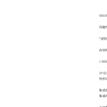
SIN
伺服
*进
自动
1 M
20
性价
集成
集成