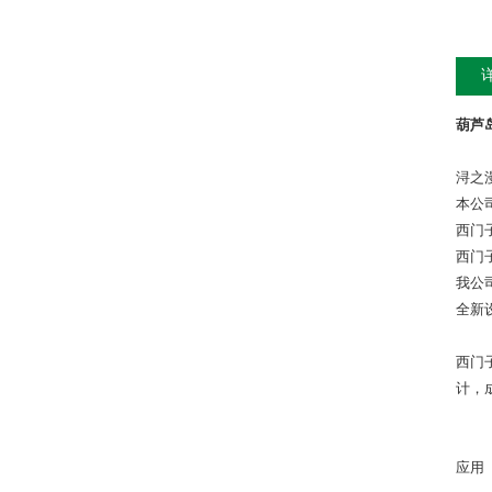
葫芦岛
浔之
本公
西门
西门
我公
全新
西门
计，
应用