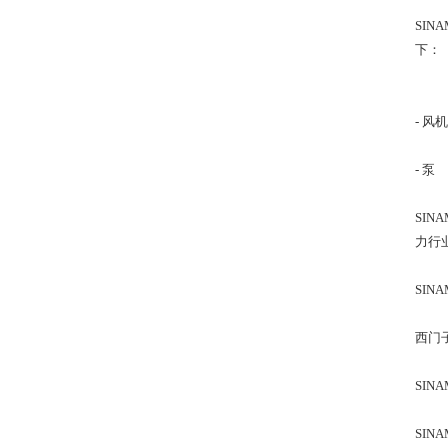
SI
下：
- 风机
- 泵
SI
力行
SIN
西门
SIN
SI