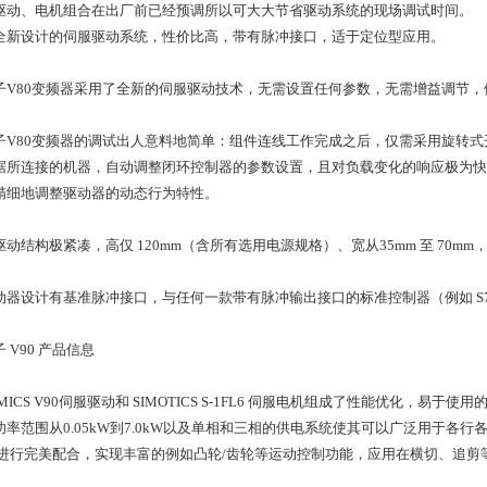
驱动、电机组合在出厂前已经预调所以可大大节省驱动系统的现场调试时间。
全新设计的伺服驱动系统，性价比高，带有脉冲接口，适于定位型应用。
子V80变频器采用了全新的伺服驱动技术，无需设置任何参数，无需增益调节，
子V80变频器的调试出人意料地简单：组件连线工作完成之后，仅需采用旋转
据所连接的机器，自动调整闭环控制器的参数设置，且对负载变化的响应极为快
精细地调整驱动器的动态行为特性。
动结构极紧凑，高仅 120mm（含所有选用电源规格）、宽从35mm 至 70mm，可
动器设计有基准脉冲接口，与任何一款带有脉冲输出接口的标准控制器（例如 S7-
 V90 产品信息
AMICS V90伺服驱动和 SIMOTICS S-1FL6 伺服电机组成了性能优化
功率范围从0.05kW到7.0kW以及单相和三相的供电系统使其可以广泛用于
 进行完美配合，实现丰富的例如凸轮/齿轮等运动控制功能，应用在横切、追剪