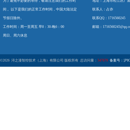
为了避免不必要的等待，敬请注意我们的工作时
地址：上海市松江区广富
间 。以下是我们的正常工作时间，中国大陆法定
联系人：占亦
节假日除外。
联系QQ：1716560245
工作时间：周一至周五 早8：30-晚6：00
邮箱：1716560245@qq.c
周日、周六休息
©2026 浔之漫智控技术（上海）有限公司 版权所有 总访问量：
547679
备案号：沪ICP