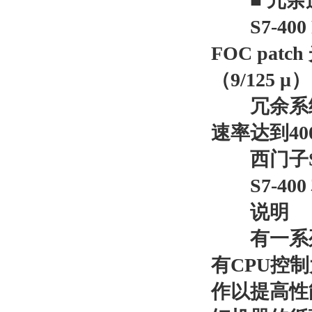
■ 冗余连
S7-400
FOC pat
（9/125 μ
冗余系统的
速率达到40
西门子S
S7-4
说明
有一系列从
有CPU控
作以提高性