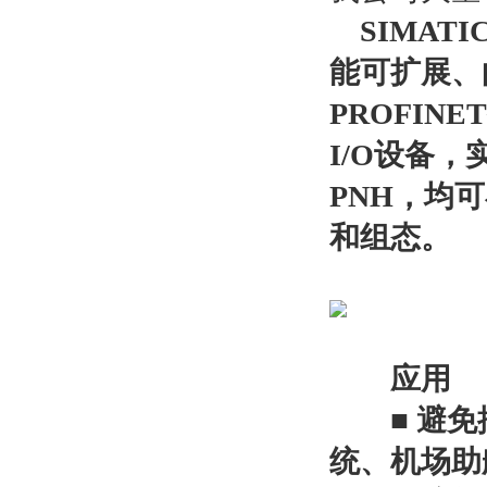
SIMAT
能可扩展、
PROFIN
I/O设备，
PNH，均
和组态。
应用
■ 避免控
统、机场助