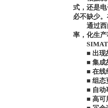
式，还是电
必不缺少。
通过西门子 
率，化生产
SIMATI
■ 出现
■ 集成故
■ 在线
■ 组态
■ 自动
■ 高可