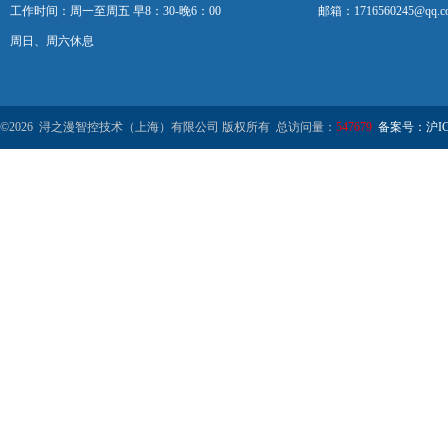
工作时间：周一至周五 早8：30-晚6：00
邮箱：1716560245@qq.c
周日、周六休息
©2026 浔之漫智控技术（上海）有限公司 版权所有 总访问量：
547679
备案号：沪ICP