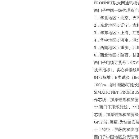
PROFINET以太网通讯模块6GK
西门子中国一级代理商产
1．华北地区：北京、天
2．东北地区：辽宁、吉
3．华东地区：上海、江
4．华中地区：河南、湖
5．西南地区：重庆、四
6．西北地区：陕西、甘
西门子电缆订货号：6XV1 830
技术指标1、实心裸铜线导
0472标准；B类试验（I
1000m，加中继器可延长至100
SIMATIC NET, PR
作芯线，加厚铝箔和加密
** 西门子现场总线， **
芯线，加厚铝箔和加密裸金属
GP, 2 芯, 屏蔽, 
十！特征：屏蔽的双绞电
西门子中国地区总代理商S7