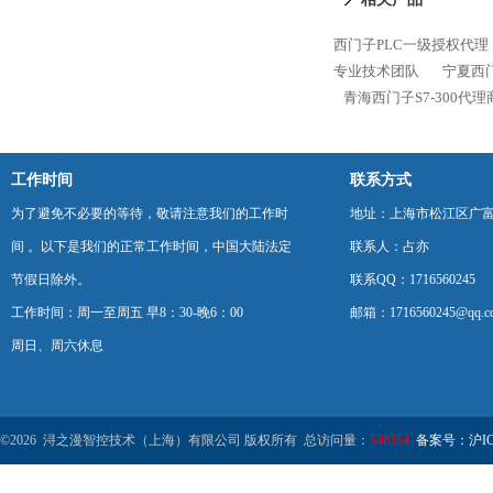
西门子PLC一级授权代理
专业技术团队
宁夏西门
青海西门子S7-300代
工作时间
联系方式
为了避免不必要的等待，敬请注意我们的工作时
地址：上海市松江区广富
间 。以下是我们的正常工作时间，中国大陆法定
联系人：占亦
节假日除外。
联系QQ：1716560245
工作时间：周一至周五 早8：30-晚6：00
邮箱：1716560245@qq.c
周日、周六休息
©2026 浔之漫智控技术（上海）有限公司 版权所有 总访问量：
546354
备案号：沪ICP