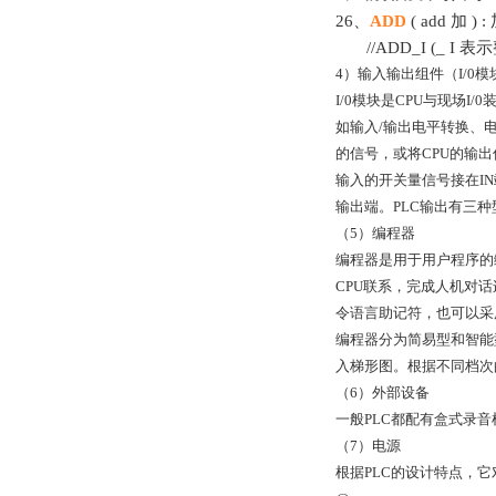
26、
ADD
( add 
//ADD_I (_ I 表
4）输入输出组件（I/0模
I/0模块是CPU与现场
如输入/输出电平转换、电
的信号，或将CPU的输
输入的开关量信号接在IN
输出端。PLC输出有三
（5）编程器
编程器是用于用户程序的
CPU联系，完成人机对
令语言助记符，也可以采
编程器分为简易型和智能
入梯形图。根据不同档次
（6）外部设备
一般PLC都配有盒式录音
（7）电源
根据PLC的设计特点，