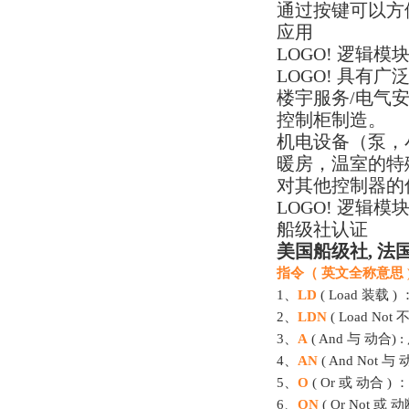
通过按键可以方
应用
LOGO! 逻
LOGO! 具有
楼宇服务/电气
控制柜制造。
机电设备（泵，
暖房，温室的特
对其他控制器的
LOGO! 逻辑
船级社认证
美国船级社, 法
指令（ 英文全称意思 )
1、
LD
( Load 装载 
2、
LDN
( Load Not
3、
A
( And 与 动合
4、
AN
( And Not
5、
O
( Or 或 动合 
6、
ON
( Or Not 或