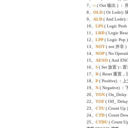
7、
=
( Out 输出 ) 
8、
OLD
( Or Lode):
9、
ALD
( And Lode)
10、
LPS
( Logic Pu
11、
LRD
( Logic Re
12、
LPP
( Logic Po
13、
NOT
( not 并非 
14、
NOP
( No Operat
15、
AENO
( And 
16、
S
( Set 放置 ) : 置
17、
R
( Reset 重置
18、
P
( Positive) 
19、
N
( Negative)
20、
TON
( On_Dela
22、
TOF
( Off_ De
23、
CTU
( Count Up
24、
CTD
( Count D
25、
CTDU
( Count 