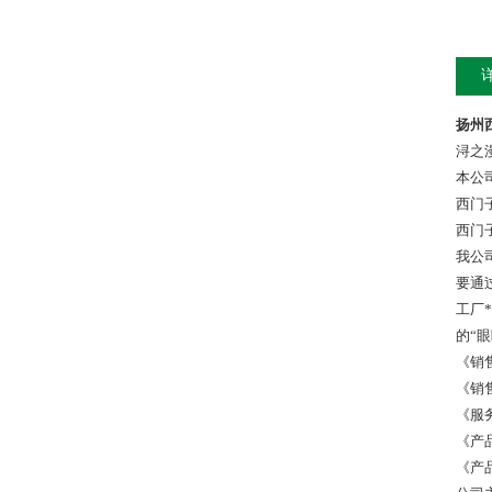
扬州
浔之
本公
西门
西门
我公
要通
工厂
的“
《销
《销
《服
《产
《产