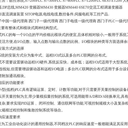
：数控系统,S7-200PLC S7-300PLC S7-400PLC S7-1200PLC 6ES5 ET200 
,DP总线,MM420 变频器MM430 变频器MM440 6SE70交流工程调速变频器
70直流调速装置 SITOP电源,电线电缆,数控备件,伺服电机等工控产品.
子中国一级代理商 西门子一级代理商 西门子电缆一级代理商 西门子PLC一级代
C主要有整体式和模块式两种结构型式。
式PLC的每一个I/O点的平均价格比模块式的便宜,且体积相对较小,一般用于系
灵活方便,在I/O点数、输入点数与输出点数的比例、I/O模块的种类等方面选择
安装方式的选择
C系统的安装方式分为集中式、远程I/O式以及多台PLC联网的分布式。
式不需要设置驱动远程I/O硬件,系统反应快、成本低；远程I/O式适用于大型系统
,连线短,但需要增设驱动器和远程I/O电源；多台PLC联网的分布式适用于多台设
要附加通讯模块。
相应的功能要求
小型(低档)PLC具有逻辑运算、定时、计数等功能,对于只需要开关量控制的设
以开关量控制为主,带少量模拟量控制的系统,可选用能带A/D和D/A转换单元,
复杂,要求实现PID运算 、闭环控制、通信联网等功能,可视控制规模大小及复杂程
大规模过程控制和集散控制系统等场合。
响应速度要求
C是为工业自动化设计的通用控制器,不同档次PLC的响应速度一般都能满足其应