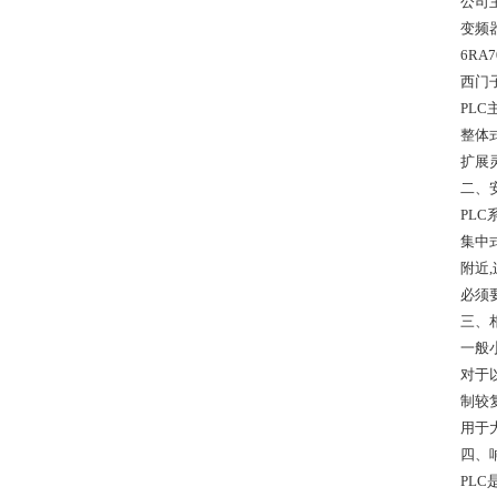
公司主营
变频器
6RA
西门
PL
整体
扩展
二、
PL
集中
附近
必须
三、
一般
对于
制较
用于
四、
PL