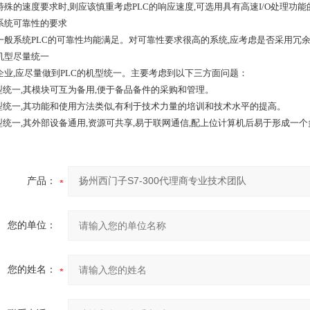
特殊的速度要求时,则应该慎重考虑PLC的响应速度,可选用具有高速I/O处理功能
系统可靠性的要求
一般系统PLC的可靠性均能满足。对可靠性要求很高的系统,应考虑是否采用冗
机型尽量统一
企业,应尽量做到PLC的机型统一。主要考虑到以下三方面问题：
机型统一,其模块可互为备用,便于备品备件的采购和管理。
机型统一,其功能和使用方法类似,有利于技术力量的培训和技术水平的提高。
机型统一,其外部设备通用,资源可共享,易于联网通信,配上位计算机后易于形成一
产品：
您的单位：
您的姓名：