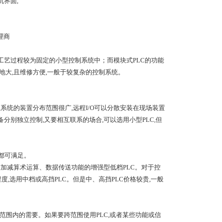
人机界面,
理商
统工艺过程较为固定的小型控制系统中；而模块式PLC的功能
余地大,且维修方便,一般于较复杂的控制系统。
,系统的装置分布范围很广,远程I/O可以分散安装在现场装置
备分别独立控制,又要相互联系的场合,可以选用小型PLC,但
备都可满足。
具有加减算术运算、数据传送功能的增强型低档PLC。对于控
度,选用中档或高挡PLC。但是中、高挡PLC价格较贵,一般
用范围内的需要。如果要跨范围使用PLC,或者某些功能或信