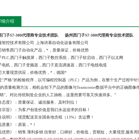
详细介绍
西门子S7-300代理商专业技术团队
扬州西门子S7-300代理商专业技术团队
漫智控技术有限公司 上海诗慕自动化设备有限公司
司销售西门子自动化产品，*，质量保证，价格优势
子PLC,西门子触摸屏，西门子数控系统，西门子软启动，西门子以太网
子电机，西门子变频器，西门子直流调速器，西门子电线电缆
司大量现货供应，价格优势，*，德国*
过“严格”的检验程序，以可编程控制器（PLC）产品为例，在整个生产过程中
*的质量检测方法，相机会拍下产品的图像与Teamcenter数据平台中的正确图像作
眼睛”。对比传统制造企业的人工抽检，这显然要可靠又快速得多。”
售态度》：质量保证、诚信服务、及时到位！
售宗旨》：为客户创造价值是我们永远追求的目标！
务说明》：现货配送至全国各地含税（13%）含运费！
品质量》：原装，*！
品优势》：销售 薄利多销 信誉好，口碑好，价格低，货期短，大量现货,服务周