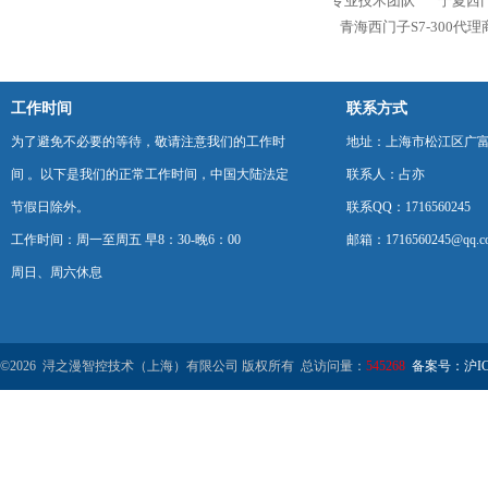
专业技术团队
宁夏西门
青海西门子S7-300代
工作时间
联系方式
为了避免不必要的等待，敬请注意我们的工作时
地址：上海市松江区广富
间 。以下是我们的正常工作时间，中国大陆法定
联系人：占亦
节假日除外。
联系QQ：1716560245
工作时间：周一至周五 早8：30-晚6：00
邮箱：1716560245@qq.c
周日、周六休息
©2026 浔之漫智控技术（上海）有限公司 版权所有 总访问量：
545268
备案号：沪ICP