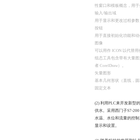
性窗口和模板概念，用于
输入/输出域
用于显示和更改过程参数
按钮
用于直接初始化功能和动作
图像
可以用作 ICON 以代
组态工具包含带有大量图形和
者 CorelDraw）。
矢量图形
基本几何形状（直线，圆
固定文本
(2) 利用PLC来开
供水。采用西门子S7-2
水温、水位和流量的控制。
显示和设置。