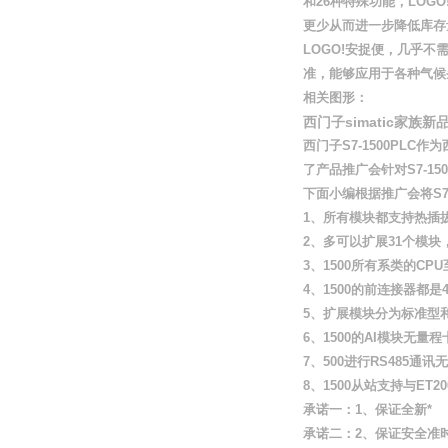
和26种特殊功能，LO
更少从而进一步降低库存
LOGO!安捉便，几乎不
准，能够应用于各种气候
相关图形：
西门子simatic家族新
西门子S7-1500PL
了产品推广会针对S7-1
下面小编根据推广会将S7-
1、所有模块都支持热插
2、多可以扩展31个模块
3、1500所有系类的CPU
4、1500的前连接器都是
5、扩展模块分为标准型
6、1500的AI模块无量程卡
7、500进行RS485通讯
8、1500从站支持与ET20
承诺一：1、保证全新*
承诺二：2、保证安全准