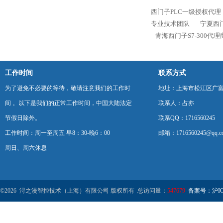
西门子PLC一级授权代理
专业技术团队
宁夏西门
青海西门子S7-300代
工作时间
联系方式
为了避免不必要的等待，敬请注意我们的工作时
地址：上海市松江区广富
间 。以下是我们的正常工作时间，中国大陆法定
联系人：占亦
节假日除外。
联系QQ：1716560245
工作时间：周一至周五 早8：30-晚6：00
邮箱：1716560245@qq.c
周日、周六休息
©2026 浔之漫智控技术（上海）有限公司 版权所有 总访问量：
547679
备案号：沪ICP