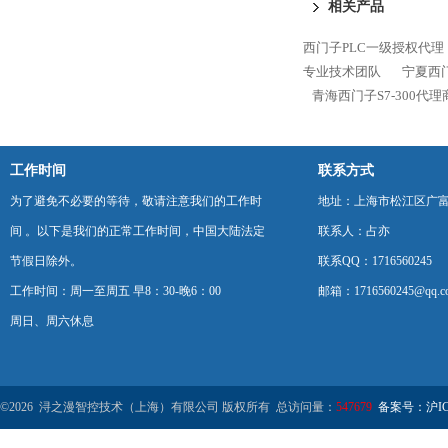
相关产品
西门子PLC一级授权代理
专业技术团队
宁夏西门
青海西门子S7-300代
工作时间
联系方式
为了避免不必要的等待，敬请注意我们的工作时
地址：上海市松江区广富
间 。以下是我们的正常工作时间，中国大陆法定
联系人：占亦
节假日除外。
联系QQ：1716560245
工作时间：周一至周五 早8：30-晚6：00
邮箱：1716560245@qq.c
周日、周六休息
©2026 浔之漫智控技术（上海）有限公司 版权所有 总访问量：
547679
备案号：沪ICP