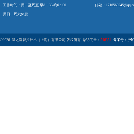
工作时间：周一至周五 早8：30-晚6：00
邮箱：1716560245@qq.c
周日、周六休息
©2026 浔之漫智控技术（上海）有限公司 版权所有 总访问量：
546354
备案号：沪ICP