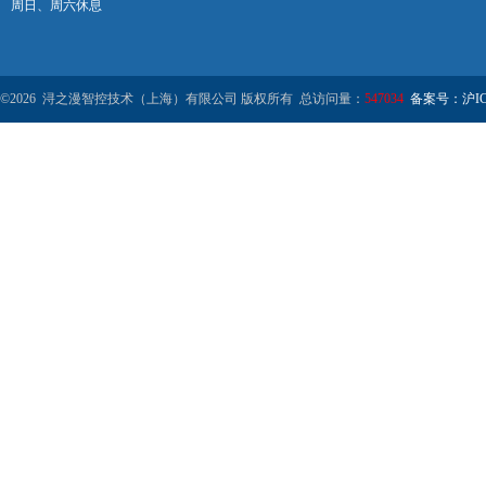
周日、周六休息
©2026 浔之漫智控技术（上海）有限公司 版权所有 总访问量：
547034
备案号：沪ICP