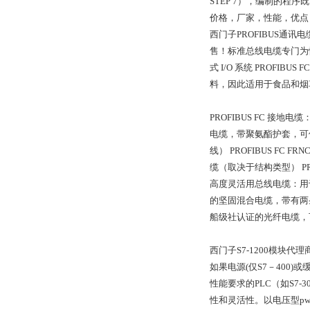
STEP 7），编制的程序
价格，厂家，性能，优点
西门子PROFIBUS通
售！标准总线电缆专门为快速
式 I/O 系统 PROFI
料，因此适用于食品和
PROFIBUS FC 接地
电缆，带聚氨酯护套，可偶
线） PROFIBUS F
缆（取决于结构类型） PR
高度灵活用总线电缆：用于移动
的坚固混合电缆，带有两条用
船级社认证的光纤电缆，
西门子S7-1200模块代
如果电源(仅S7－400)
性能要求的PLC（如S7
性和灵活性。以电压型p