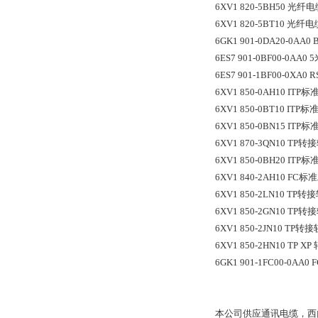
6XV1 820-5BH50 光纤电
6XV1 820-5BT10 光纤电
6GK1 901-0DA20-0A
6ES7 901-0BF00-0AA0
6ES7 901-1BF00-0XA0
6XV1 850-0AH10 I
6XV1 850-0BT10 ITP
6XV1 850-0BN15 IT
6XV1 870-3QN10 TP转
6XV1 850-0BH20 IT
6XV1 840-2AH10 F
6XV1 850-2LN10 TP转
6XV1 850-2GN10 TP转
6XV1 850-2JN10 TP转
6XV1 850-2HN10 TP 
6GK1 901-1FC00-0AA
本公司供应通讯电缆，西门子S