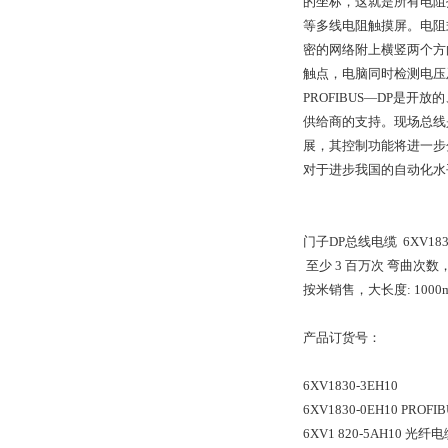
的坐标，这就是所有电阻
等多线电阻触摸屏。电阻
密的网络附上横竖两个方向
触点，电脑同时检测电压及
PROFIBUS—DP
供给商的支持。现场总线
展，其控制功能将进一步分
对于进步我国的自动化水
门子DP总线电缆 6XV1830-3
至少 3 百万次 弯曲次数
按米销售，大长度: 1000m,
产品订货号：
6XV1830-3EH10
6XV1830-0EH10 PRO
6XV1 820-5AH10 光纤