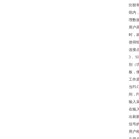
比较
统内，
理数
用户
时，就
使得组
连接点
3． 
别（
板，
工作
当P
间，
输入
在输
出刷
信号
用户