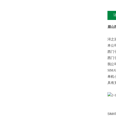
眉山西
浔之
本公
西门
西门
我公
SIM
单机
具有
SIM