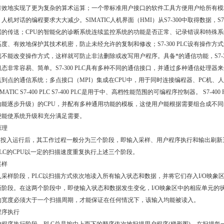
有效地实现了更为复杂的算术运算；一个带标准用户接口的软件工具方便用户给所有模块
人机对话的编程要求大大减少。SIMATIC人机界面（HMI）从S7-300中取得数据，S
据的传送；CPU的智能化的诊断系统连续监控系统的功能是否正常、记录错误和特殊
高度、有效地保护其技术机密，防止未经允许的复制和修改；S7-300 PLC设有操作
不能改变操作方式，这样就可防止非法删除或改写用户程序。具备*的通信功能，S7-300
态非常容易、简单。S7-300 PLC具有多种不同的通信接口，并通过多种通信处理器
到点的通信系统；多点接口（MPI）集成在CPU中，用于同时连接编程器、PC机、人机界面
SIMATIC S7-400 PLC S7-400 PLC是用于中、高档性能范围的可编程序控制器。
功能逐步升级）的CPU，并配有多种通用功能的模板，这使用户能根据需要组合成不
便能使系统升级和充分满足需要。
原理
LC投入运行后，其工作过程一般分为三个阶段，即输入采样、用户程序执行和输出刷
PLC的CPU以一定的扫描速度重复执行上述三个阶段。
采样
入采样阶段，PLC以扫描方式依次地读入所有输入状态和数据，并将它们存入I/O映
新阶段。在这两个阶段中，即使输入状态和数据发生变化，I/O映象区中的相应单元的
的宽度必须大于一个扫描周期，才能保证在任何情况下，该输入均能被读入。
程序执行