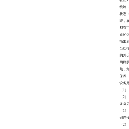
在用
线路
状态
即，
都有
新的
输出
当扫
的外
同样
然，
保养
设备
（1
（2
设备
（1
部连
（2