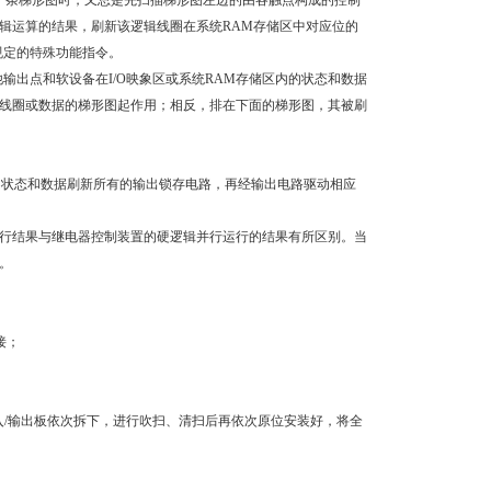
每一条梯形图时，又总是先扫描梯形图左边的由各触点构成的控制
辑运算的结果，刷新该逻辑线圈在系统RAM存储区中对应位的
规定的特殊功能指令。
输出点和软设备在I/O映象区或系统RAM存储区内的状态和数据
线圈或数据的梯形图起作用；相反，排在下面的梯形图，其被刷
应的状态和数据刷新所有的输出锁存电路，再经输出电路驱动相应
行结果与继电器控制装置的硬逻辑并行运行的结果有所区别。当
。
接；
输入/输出板依次拆下，进行吹扫、清扫后再依次原位安装好，将全