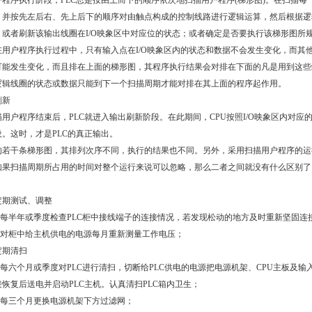
户程序执行阶段，PLC总是按由上而下的顺序依次地扫描用户程序(梯形图)。在扫描
，并按先左后右、先上后下的顺序对由触点构成的控制线路进行逻辑运算，然后根据逻
；或者刷新该输出线圈在I/O映象区中对应位的状态；或者确定是否要执行该梯形图所
在用户程序执行过程中，只有输入点在I/O映象区内的状态和数据不会发生变化，而其他
可能发生变化，而且排在上面的梯形图，其程序执行结果会对排在下面的凡是用到这些
逻辑线圈的状态或数据只能到下一个扫描周期才能对排在其上面的程序起作用。
刷新
描用户程序结束后，PLC就进入输出刷新阶段。在此期间，CPU按照I/O映象区内对
设。这时，才是PLC的真正输出。
的若干条梯形图，其排列次序不同，执行的结果也不同。另外，采用扫描用户程序的运
如果扫描周期所占用的时间对整个运行来说可以忽略，那么二者之间就没有什么区别了
定期测试、调整
） 每半年或季度检查PLC柜中接线端子的连接情况，若发现松动的地方及时重新坚固连
） 对柜中给主机供电的电源每月重新测量工作电压；
定期清扫
） 每六个月或季度对PLC进行清扫，切断给PLC供电的电源把电源机架、CPU主板及
接恢复后送电并启动PLC主机。认真清扫PLC箱内卫生；
） 每三个月更换电源机架下方过滤网；