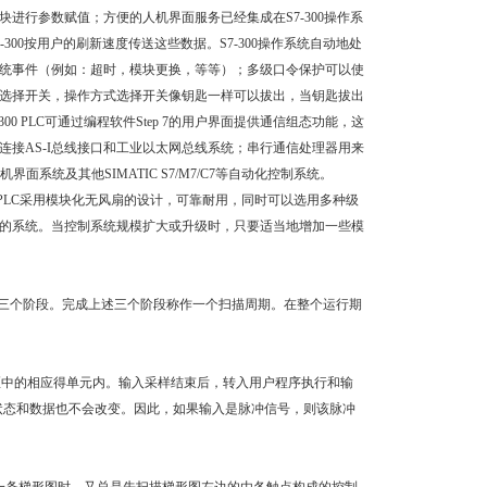
进行参数赋值；方便的人机界面服务已经集成在S7-300操作系
7-300按用户的刷新速度传送这些数据。S7-300操作系统自动地处
系统事件（例如：超时，模块更换，等等）；多级口令保护可以使
方式选择开关，操作方式选择开关像钥匙一样可以拔出，当钥匙拔出
 PLC可通过编程软件Step 7的用户界面提供通信组态功能，这
来连接AS-I总线接口和工业以太网总线系统；串行通信处理器用来
系统及其他SIMATIC S7/M7/C7等自动化控制系统。
 S7-400 PLC采用模块化无风扇的设计，可靠耐用，同时可以选用多种级
同的系统。当控制系统规模扩大或升级时，只要适当地增加一些模
新三个阶段。完成上述三个阶段称作一个扫描周期。在整个运行期
象区中的相应得单元内。输入采样结束后，转入用户程序执行和输
状态和数据也不会改变。因此，如果输入是脉冲信号，则该脉冲