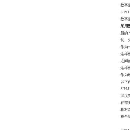
数字
SIPL
数字
采用
新的
制、
作为
这样
之间
这样
作为
以下
SIP
温度范围
在需
相对湿
符合标