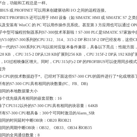
平台，功能和工程总是一样。
FIBUS 或 PROFINET 可以用来创建驱动和 I/O 之间的远程连接。
FINET/PROFIBUS 还可以用于 HMI 设备（如 SIMATIC HMI 或 SIMATI
及安装有 WinCC 的 PC 可以用作操作员系统。甚至第 3 方应用也可以通过 OPC 
中型可编程控制器系列S7-300技术革新啦！S7-300 PLC是SIMATIC 
V3.0的S7-300系列的CPU 312、314、315-2 DP 和315F-2 DP已经发布，
一代的
S7-300
系列
CPU
与以前对应版本备件兼容，具备以下亮点：性能方面
128 KB
，
CPU 315-2 DP
从
128 KB
扩展到
256 KB
，
CPU 315F-2 DP
从
192 KB
扩
*，
I/O
过程映像区增大。同时，
CPU 315(F)-2 DP
的
PROFIBUS
可以使用同步模式
提升
00 CPU
的技术数据趋于*。已经对下面这些
S7-300 CPU
的固件进行了*化或增添
所有的
S7-300 CPU
具有相同的块数量
(FC
、
FB
、
DB)
相同的本地数据量大小
每个优先级具有相同的嵌套层数：
16
除了
CPU312
以外的
S7-300 CPU
具有相同的块容量：
64KB
所有
S7-300 CPU
都具备：
300
个可同时激活的
Alarm_S
块
相同的时间延时中断
OB
块：
OB20
和
OB21
相同的周期中断
OB
块：
OB32
、
OB33
、
OB34
和
OB35
相同的全局通信数量：
8