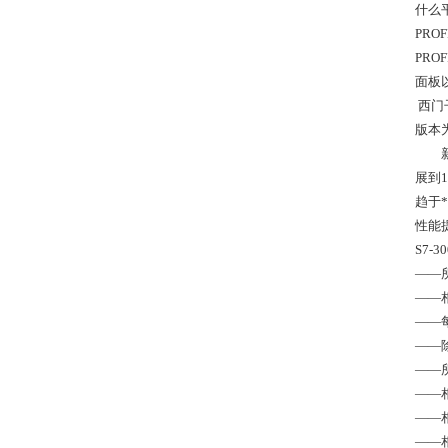
什么
PRO
PRO
面板以
西门子
版本为
新
展到
趋于
性能
S7-3
——
——
——
——
——
——
——
——