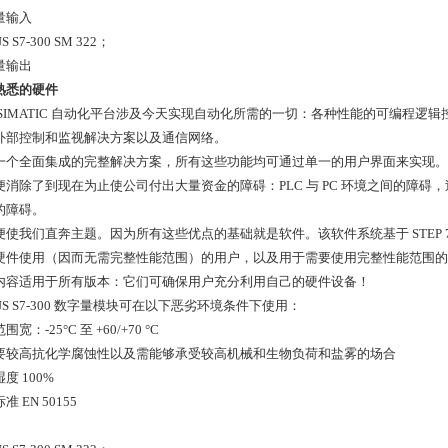
量输入
US S7-300 SM 322；
量输出
熟悉的硬件
 SIMATIC 自动化平台涉及今天实现自动化所需的一切：各种性能的可编程逻辑
外部控制和监视解决方案以及通信网络。
一个全面集成的完整解决方案，所有这些功能均可通过单一的用户界面来实现。
便消除了到现在为止使公司付出大量资金的障碍：PLC 与 PC 环境之间的障
的障碍。
便使我们直奔主题。因为所有这些优点的基础就是软件。该软件系统基于 STEP 7
硬件使用（因而无需完整性能范围）的用户，以及用于需要使用完整性能范围的
内容适用于所有版本：它们可确保用户充分利用自己的硬件设备！
LUS S7-300 数字量模块可在以下恶劣环境条件下使用：
宽：-25°C 至 +60/+70 °C
要较高抗化学腐蚀性以及需能够承受较高机械和生物负荷和盐雾的场合
度 100%
准 EN 50155