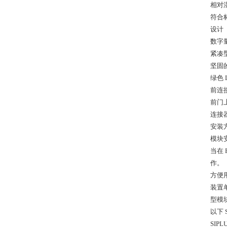
相对湿
符合标
设计
数字
紧凑
坚固
绿色
前连
前门
连接
安装
模块
当在
作。
方便
装置
型模
以下 
SIPL