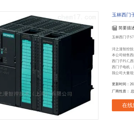
玉林西门子S
简要描
玉林西门子S7-
浔之漫智控技
本公司销售西
西门子PLC
西门子电机，
我公司大量现
更新时间：2025
厂商性质： 
在线