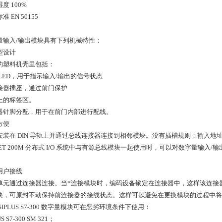
度 100%
准 EN 50155
量输入/输出模块具有下列机械特性：
型设计
的塑料机壳里包括：
 LED，用于指示输入/输出的信号状态
接器插座，通过前门保护
上的标签区。
器针脚分配，用于在前门内部进行配线。
方便
安装在 DIN 导轨上并通过总线连接器连接到相邻模块。没有插槽规则；输入地
 ET 200M 分布式 I/O 系统中与有源总线模块一起使用时，可以对数字量输
用户接线
单元通过连接器连接。当*连接模块时，编码设备锁定在连接器中，这样该连接
块，可原封不动保持前连接器的接线状态。这样可以避免在更换模块的过程中将
SIPLUS S7-300 数字量模块可在恶劣环境条件下使用：
US S7-300 SM 321；