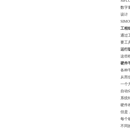
SIPL
数字
设计
SIM
工程
通过
要工
运行
这些
硬件
各种
从而
一个
自动
系统
硬件
但是
每个
不同